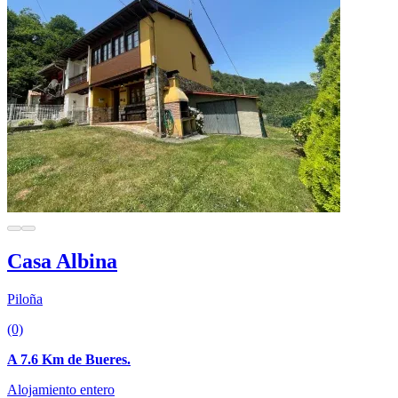
Casa Albina
Piloña
(0)
A 7.6 Km de Bueres.
Alojamiento entero