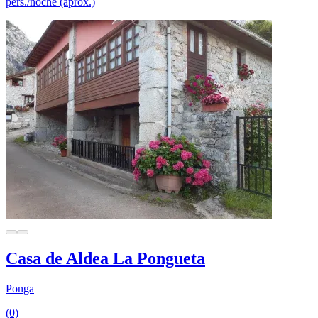
pers./noche (aprox.)
Casa de Aldea La Pongueta
Ponga
(0)