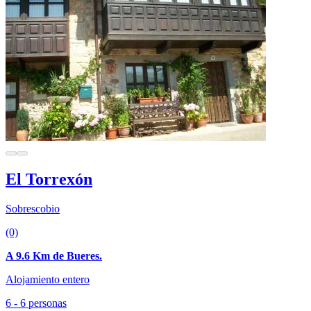
El Torrexón
Sobrescobio
(0)
A 9.6 Km de Bueres.
Alojamiento entero
6 - 6 personas