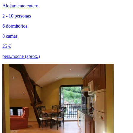
Alojamiento entero
2 - 10 personas
6 dormitorios
8 camas
25 €
pers./noche (aprox.)