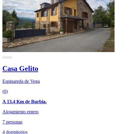
Casa Gelito
Espinareda de Vega
(0)
A 13.4 Km de Burbia.
Alojamiento entero
7 personas
4 dormitorios