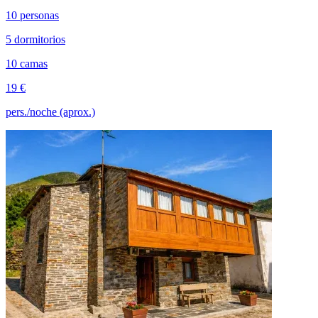
10 personas
5 dormitorios
10 camas
19 €
pers./noche (aprox.)