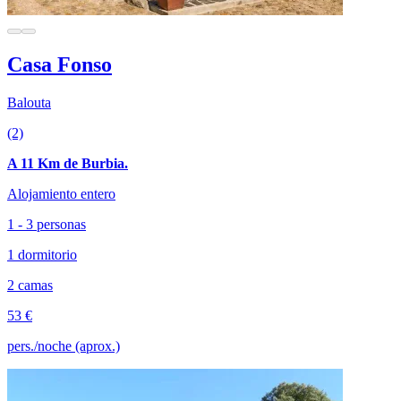
Casa Fonso
Balouta
(2)
A 11 Km de Burbia.
Alojamiento entero
1 - 3 personas
1 dormitorio
2 camas
53 €
pers./noche (aprox.)