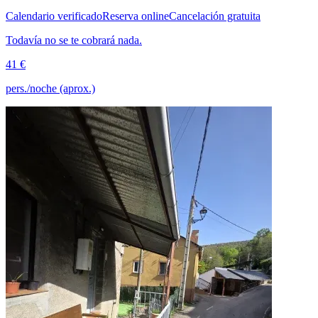
Calendario verificado
Reserva online
Cancelación gratuita
Todavía no se te cobrará nada.
41 €
pers./noche (aprox.)