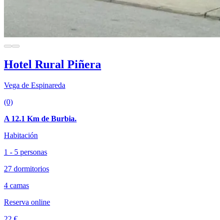
Hotel Rural Piñera
Vega de Espinareda
(0)
A 12.1 Km de Burbia.
Habitación
1 - 5 personas
27 dormitorios
4 camas
Reserva online
22 €