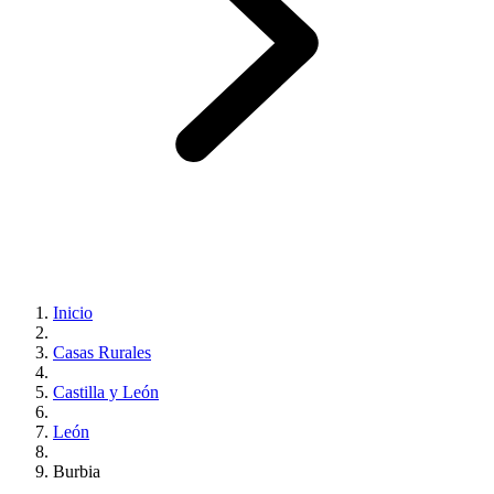
Inicio
Casas Rurales
Castilla y León
León
Burbia