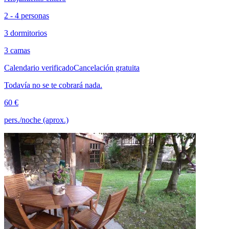
2 - 4 personas
3 dormitorios
3 camas
Calendario verificado
Cancelación gratuita
Todavía no se te cobrará nada.
60 €
pers./noche (aprox.)