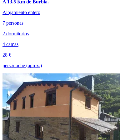
A 13.5 Km de Burbia.
Alojamiento entero
7 personas
2 dormitorios
4 camas
28 €
pers./noche (aprox.)