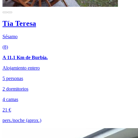
Tía Teresa
Sésamo
(8)
A 11.1 Km de Burbia.
Alojamiento entero
5 personas
2 dormitorios
4 camas
21 €
pers./noche (aprox.)