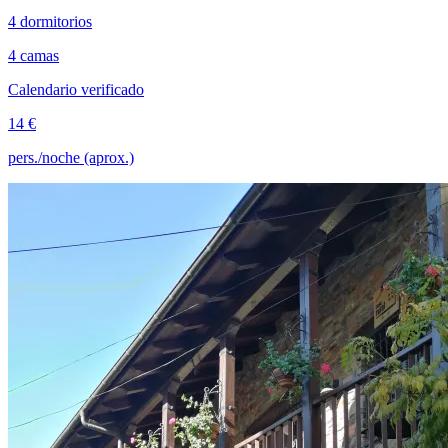
4 dormitorios
4 camas
Calendario verificado
14 €
pers./noche (aprox.)