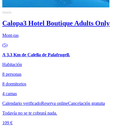
Calopa3 Hotel Boutique Adults Only
Mont-ras
(5)
A 3.3 Km de Calella de Palafrugell.
Habitación
8 personas
8 dormitorios
4 camas
Calendario verificado
Reserva online
Cancelación gratuita
Todavía no se te cobrará nada.
109 €