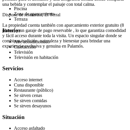
una bebida y contemplar el paisaje con total calma.
Piscina
Zona de aparcamiento
Dispone de restaurant, El Terral
Terraza
La propiedad cuenta también con aparcamiento exterior gratuito (8
Interior
plazas) y un garaje de pago reservable , lo que garantiza comodidad
y fácil acceso durante toda la visita. Un espacio singular donde se
combinan tradición, naturaleza y bienestar para brindar una
Aire acondicionado
experiencia exclusiva y genuina en Palamós.
Calefacción
Televisión
Televisión en habitación
Servicios
Acceso internet
Cuna disponible
Restaurante (público)
Se sirven cenas
Se sirven comidas
Se sirven desayunos
Situación
Acceso asfaltado