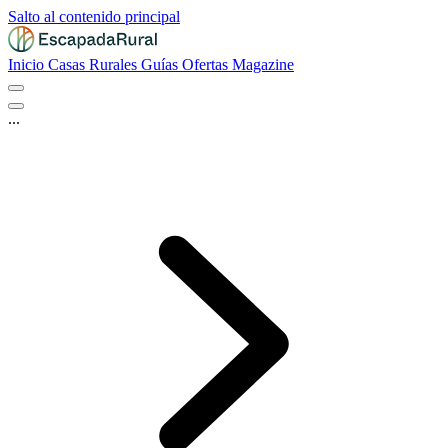
Salto al contenido principal
Inicio
Casas Rurales
Guías
Ofertas
Magazine
...