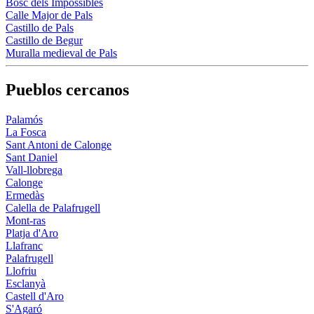
Bosc dels Impossibles
Calle Major de Pals
Castillo de Pals
Castillo de Begur
Muralla medieval de Pals
Pueblos cercanos
Palamós
La Fosca
Sant Antoni de Calonge
Sant Daniel
Vall-llobrega
Calonge
Ermedàs
Calella de Palafrugell
Mont-ras
Platja d'Aro
Llafranc
Palafrugell
Llofriu
Esclanyà
Castell d'Aro
S'Agaró