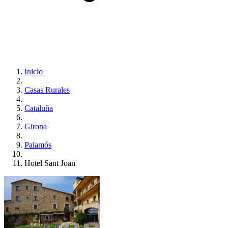
Inicio
Casas Rurales
Cataluña
Girona
Palamós
Hotel Sant Joan