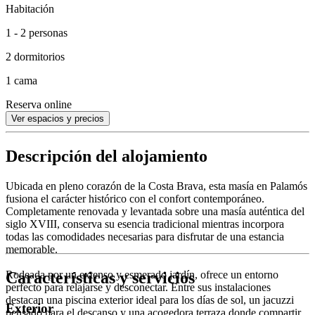
Habitación
1 - 2 personas
2 dormitorios
1 cama
Reserva online
Ver espacios y precios
Descripción del alojamiento
Ubicada en pleno corazón de la Costa Brava, esta masía en Palamós
fusiona el carácter histórico con el confort contemporáneo.
Completamente renovada y levantada sobre una masía auténtica del
siglo XVIII, conserva su esencia tradicional mientras incorpora
todas las comodidades necesarias para disfrutar de una estancia
memorable.
Características y servicios
Rodeada por un extenso y esmerado jardín, ofrece un entorno
perfecto para relajarse y desconectar. Entre sus instalaciones
destacan una piscina exterior ideal para los días de sol, un jacuzzi
Exterior
pensado para el descanso y una acogedora terraza donde compartir