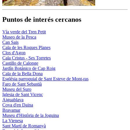
Puntos de interés cercanos
Vía verde del Tren Petit
Museo de la Pesca
Can Sais
Cala de les Roques Planes
Clos d'Agon
Cala Cristus - Ses Torretes
Castillo de Calonge
Jardín Botánico de Cap Roig
Cala de la Bella Dona
Església parroquial de Sant Esteve de Mont-ras
Faro de Sant Sebastià
Museu del Suro
Iglesia de Sant Vicenç
Aiguablava
Cova d'en Daina
Bravamar
Museu d'Història de la Joguina
La Vienesa
Sant Martí de Romanyà