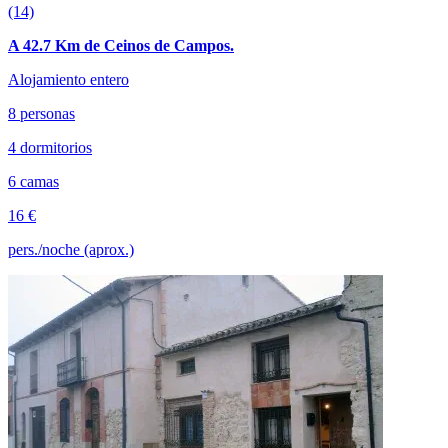
(14)
A 42.7 Km de Ceinos de Campos.
Alojamiento entero
8 personas
4 dormitorios
6 camas
16 €
pers./noche (aprox.)