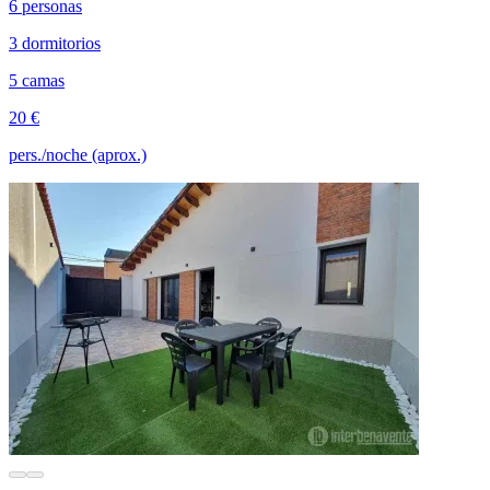
6 personas
3 dormitorios
5 camas
20 €
pers./noche (aprox.)