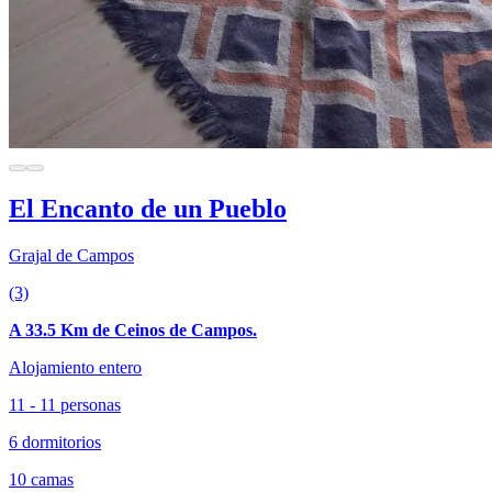
El Encanto de un Pueblo
Grajal de Campos
(3)
A 33.5 Km de Ceinos de Campos.
Alojamiento entero
11 - 11 personas
6 dormitorios
10 camas