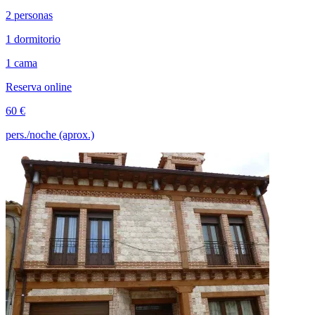
2 personas
1 dormitorio
1 cama
Reserva online
60 €
pers./noche (aprox.)