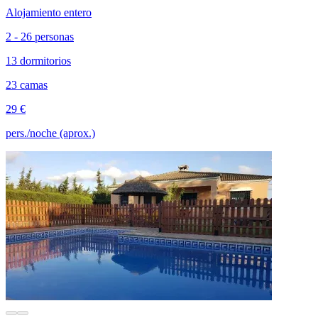
Alojamiento entero
2 - 26 personas
13 dormitorios
23 camas
29 €
pers./noche (aprox.)