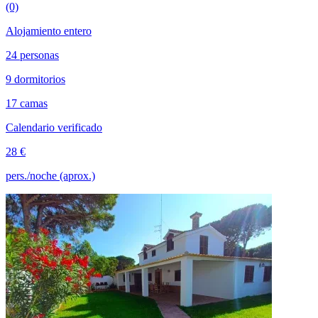
(0)
Alojamiento entero
24 personas
9 dormitorios
17 camas
Calendario verificado
28 €
pers./noche (aprox.)