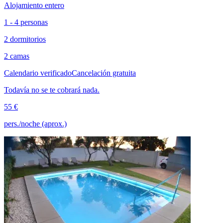
Alojamiento entero
1 - 4 personas
2 dormitorios
2 camas
Calendario verificado
Cancelación gratuita
Todavía no se te cobrará nada.
55 €
pers./noche (aprox.)