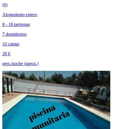
(0)
Alojamiento entero
8 - 18 personas
7 dormitorios
10 camas
28 €
pers./noche (aprox.)