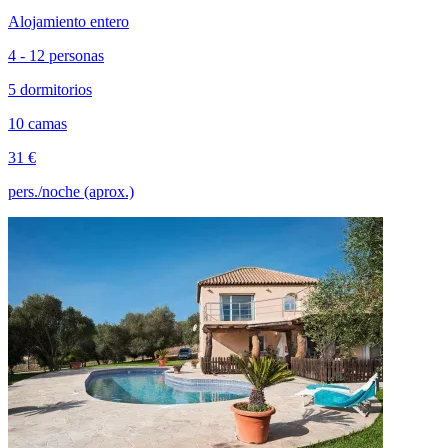
Alojamiento entero
4 - 12 personas
5 dormitorios
10 camas
31 €
pers./noche (aprox.)