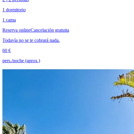
1 dormitorio
1 cama
Reserva online
Cancelación gratuita
Todavía no se te cobrará nada.
60 €
pers./noche (aprox.)