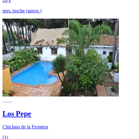
26 €
pers./noche (aprox.)
Los Pepe
Chiclana de la Frontera
(1)