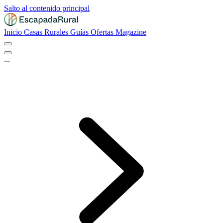
Salto al contenido principal
Inicio
Casas Rurales
Guías
Ofertas
Magazine
...