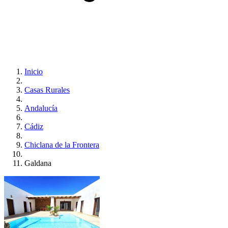
Inicio
Casas Rurales
Andalucía
Cádiz
Chiclana de la Frontera
Galdana