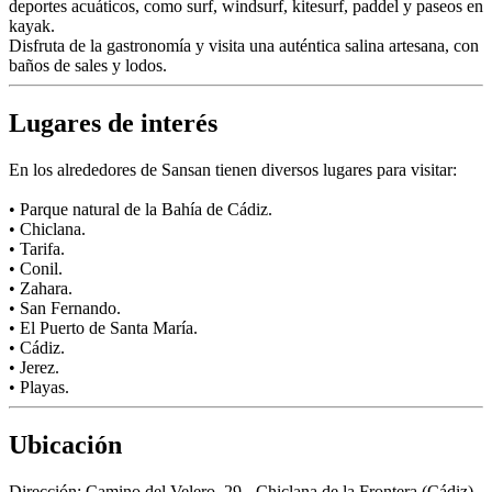
deportes acuáticos, como surf, windsurf, kitesurf, paddel y paseos en
kayak.
Disfruta de la gastronomía y visita una auténtica salina artesana, con
baños de sales y lodos.
Lugares de interés
En los alrededores de Sansan tienen diversos lugares para visitar:
• Parque natural de la Bahía de Cádiz.
• Chiclana.
• Tarifa.
• Conil.
• Zahara.
• San Fernando.
• El Puerto de Santa María.
• Cádiz.
• Jerez.
• Playas.
Ubicación
Dirección:
Camino del Velero, 29 - Chiclana de la Frontera (Cádiz)