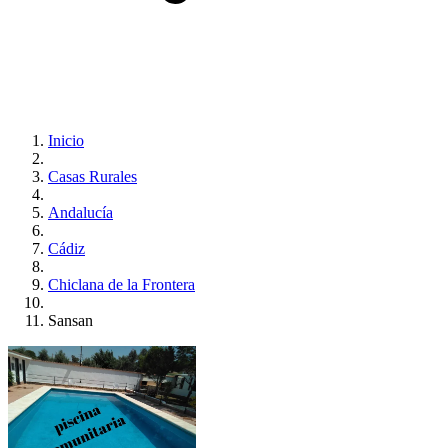
Inicio
Casas Rurales
Andalucía
Cádiz
Chiclana de la Frontera
Sansan