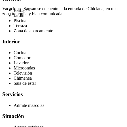
Vacaciones Sansan se encuentra a la entrada de Chiclana, en una
Barbacoa
zona tranquila y bien comunicada.
Jardín
Piscina
Terraza
Zona de aparcamiento
Interior
Cocina
Comedor
Lavadora
Microondas
Televisión
Chimenea
Sala de estar
Servicios
Admite mascotas
Situación