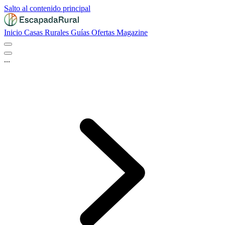
Salto al contenido principal
Inicio
Casas Rurales
Guías
Ofertas
Magazine
...