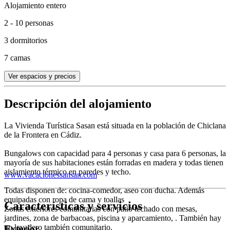
Alojamiento entero
2 - 10 personas
3 dormitorios
7 camas
Ver espacios y precios
Descripción del alojamiento
La Vivienda Turística Sasan está situada en la población de Chiclana
de la Frontera en Cádiz.
Bungalows con capacidad para 4 personas y casa para 6 personas, la
mayoría de sus habitaciones están forradas en madera y todas tienen
aislamiento térmico en paredes y techo.
www.vacacionessansan.com
Todas disponen de: cocina-comedor, aseo con ducha. Además
equipadas con ropa de cama y toallas
Características y servicios
Zonas exteriores comunitarias con patio techado con mesas,
jardines, zona de barbacoas, piscina y aparcamiento, . También hay
un lavadero también comunitario.
Exterior