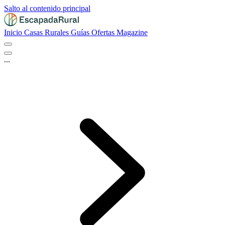
Salto al contenido principal
Inicio
Casas Rurales
Guías
Ofertas
Magazine
...