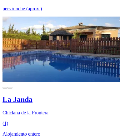
pers./noche (aprox.)
La Janda
Chiclana de la Frontera
(1)
Alojamiento entero