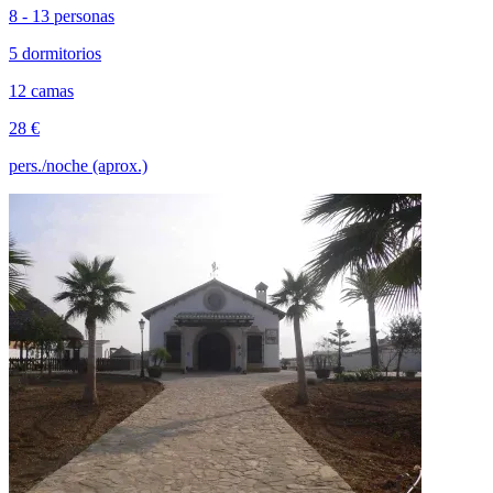
8 - 13 personas
5 dormitorios
12 camas
28 €
pers./noche (aprox.)