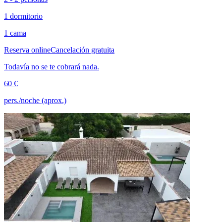
1 dormitorio
1 cama
Reserva online
Cancelación gratuita
Todavía no se te cobrará nada.
60 €
pers./noche (aprox.)