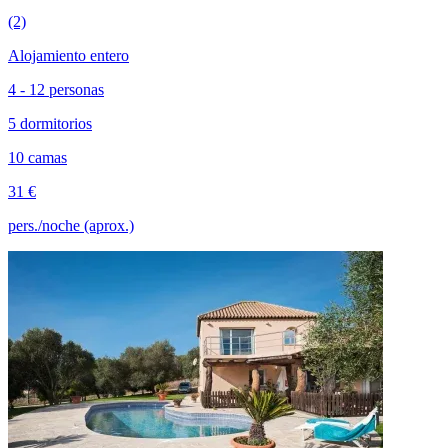
(2)
Alojamiento entero
4 - 12 personas
5 dormitorios
10 camas
31 €
pers./noche (aprox.)