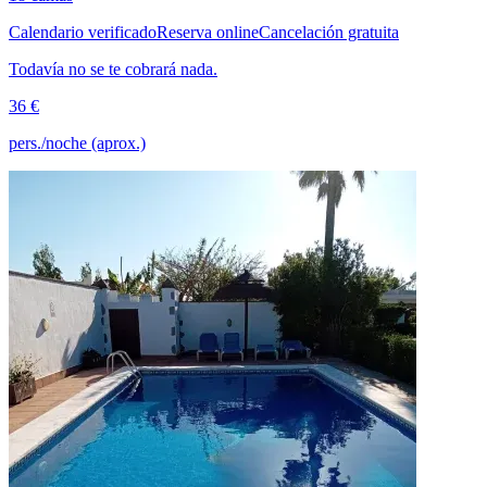
Calendario verificado
Reserva online
Cancelación gratuita
Todavía no se te cobrará nada.
36 €
pers./noche (aprox.)