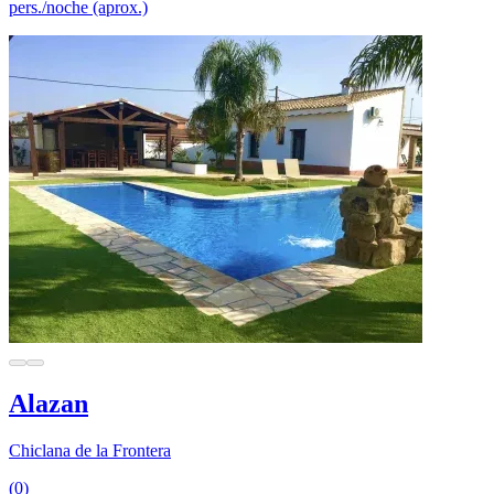
pers./noche (aprox.)
Alazan
Chiclana de la Frontera
(0)