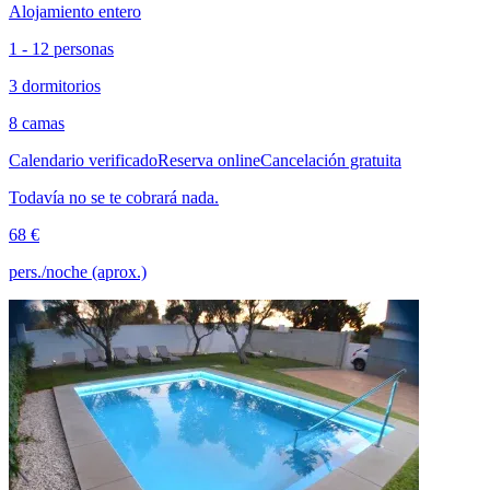
Alojamiento entero
1 - 12 personas
3 dormitorios
8 camas
Calendario verificado
Reserva online
Cancelación gratuita
Todavía no se te cobrará nada.
68 €
pers./noche (aprox.)