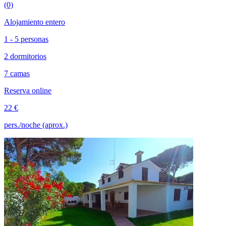
(0)
Alojamiento entero
1 - 5 personas
2 dormitorios
7 camas
Reserva online
22 €
pers./noche (aprox.)