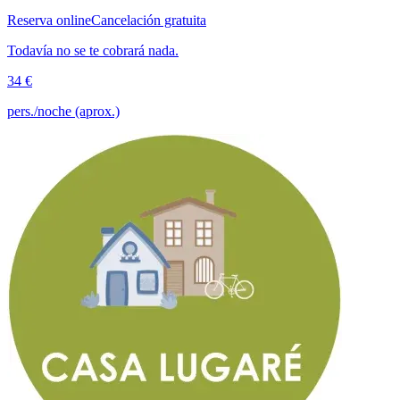
Reserva online
Cancelación gratuita
Todavía no se te cobrará nada.
34 €
pers./noche (aprox.)