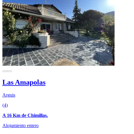
Las Amapolas
Arguis
(4)
A 16 Km de Chimillas.
Alojamiento entero