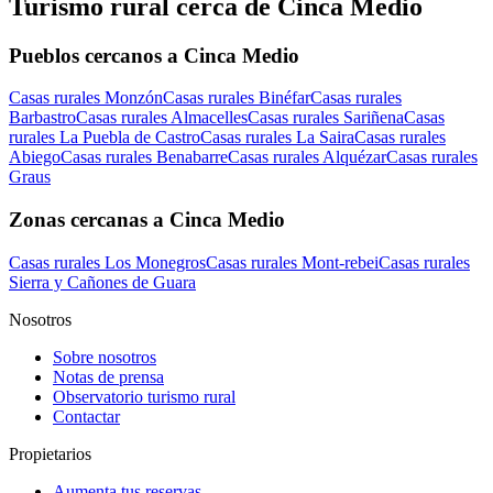
Turismo rural cerca de Cinca Medio
Pueblos cercanos a Cinca Medio
Casas rurales Monzón
Casas rurales Binéfar
Casas rurales
Barbastro
Casas rurales Almacelles
Casas rurales Sariñena
Casas
rurales La Puebla de Castro
Casas rurales La Saira
Casas rurales
Abiego
Casas rurales Benabarre
Casas rurales Alquézar
Casas rurales
Graus
Zonas cercanas a Cinca Medio
Casas rurales Los Monegros
Casas rurales Mont-rebei
Casas rurales
Sierra y Cañones de Guara
Nosotros
Sobre nosotros
Notas de prensa
Observatorio turismo rural
Contactar
Propietarios
Aumenta tus reservas