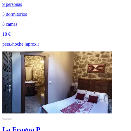
9 personas
5 dormitorios
8 camas
18 €
pers./noche (aprox.)
La Fragua P