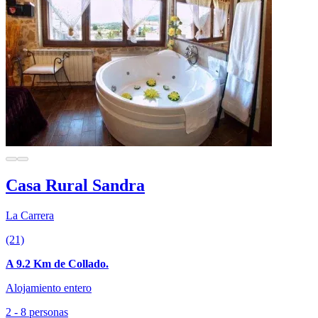
Casa Rural Sandra
La Carrera
(21)
A 9.2 Km de Collado.
Alojamiento entero
2 - 8 personas