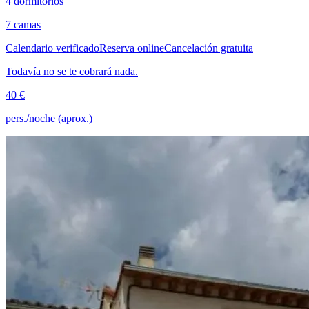
4 dormitorios
7 camas
Calendario verificado
Reserva online
Cancelación gratuita
Todavía no se te cobrará nada.
40 €
pers./noche (aprox.)