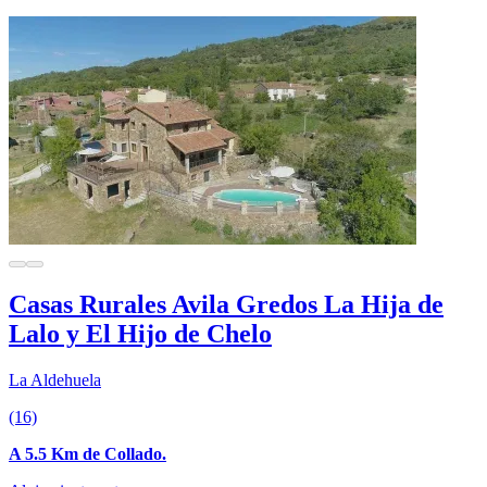
Casas Rurales Avila Gredos La Hija de
Lalo y El Hijo de Chelo
La Aldehuela
(16)
A 5.5 Km de Collado.