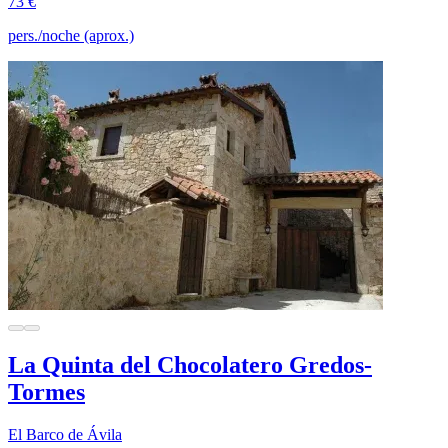
73 €
pers./noche (aprox.)
La Quinta del Chocolatero Gredos-
Tormes
El Barco de Ávila