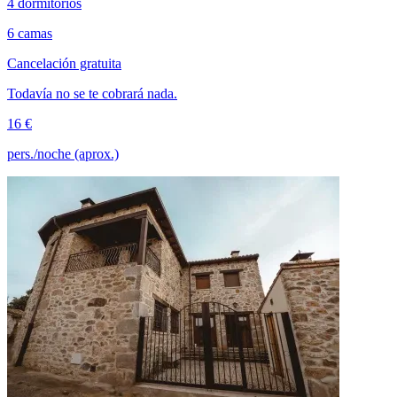
4 dormitorios
6 camas
Cancelación gratuita
Todavía no se te cobrará nada.
16 €
pers./noche (aprox.)