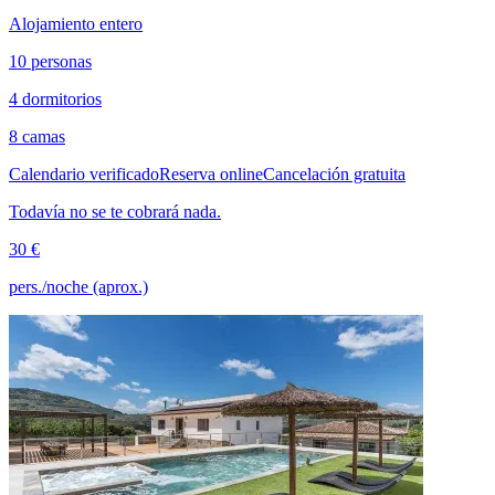
Alojamiento entero
10 personas
4 dormitorios
8 camas
Calendario verificado
Reserva online
Cancelación gratuita
Todavía no se te cobrará nada.
30 €
pers./noche (aprox.)