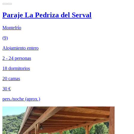
Paraje La Pedriza del Serval
Montefrío
(9)
Alojamiento entero
2 - 24 personas
18 dormitorios
20 camas
30 €
pers./noche (aprox.)