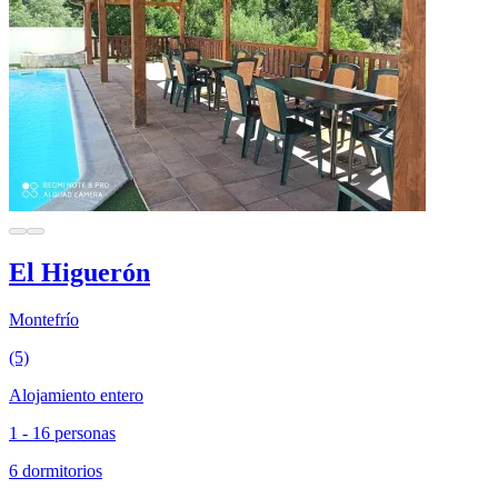
El Higuerón
Montefrío
(5)
Alojamiento entero
1 - 16 personas
6 dormitorios