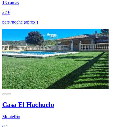
13 camas
22 €
pers./noche (aprox.)
Casa El Hachuelo
Montefrío
(1)