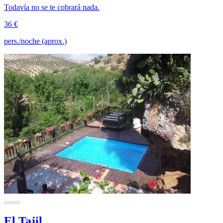
Todavía no se te cobrará nada.
36 €
pers./noche (aprox.)
El Tajil