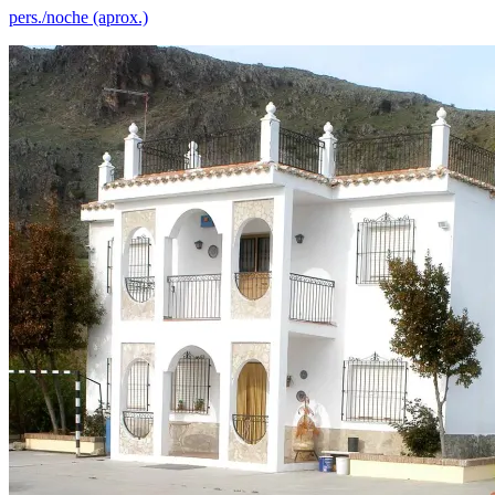
pers./noche (aprox.)