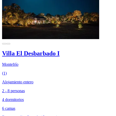
Villa El Desbarbado I
Montefrío
(1)
Alojamiento entero
2 - 8 personas
4 dormitorios
6 camas