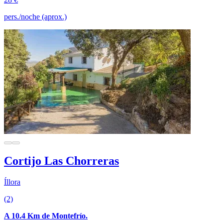
pers./noche (aprox.)
Cortijo Las Chorreras
Íllora
(2)
A 10.4 Km de Montefrío.