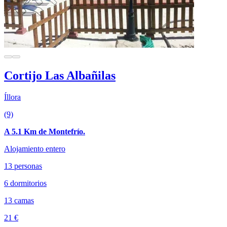
Cortijo Las Albañilas
Íllora
(9)
A 5.1 Km de Montefrío.
Alojamiento entero
13 personas
6 dormitorios
13 camas
21 €