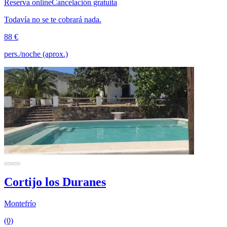
Reserva online
Cancelación gratuita
Todavía no se te cobrará nada.
88 €
pers./noche (aprox.)
Cortijo los Duranes
Montefrío
(0)