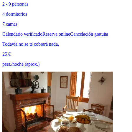
2 - 9 personas
4 dormitorios
7 camas
Calendario verificado
Reserva online
Cancelación gratuita
Todavía no se te cobrará nada.
25 €
pers./noche (aprox.)