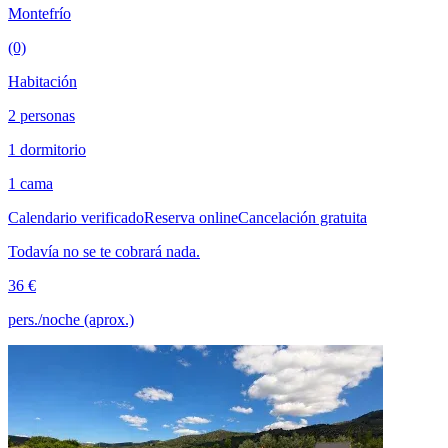
Montefrío
(0)
Habitación
2 personas
1 dormitorio
1 cama
Calendario verificado
Reserva online
Cancelación gratuita
Todavía no se te cobrará nada.
36 €
pers./noche (aprox.)