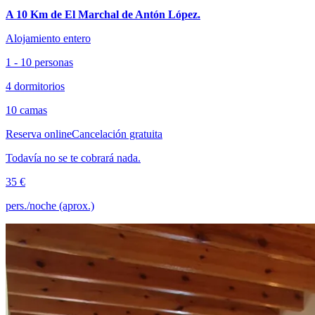
A 10 Km de El Marchal de Antón López.
Alojamiento entero
1 - 10 personas
4 dormitorios
10 camas
Reserva online
Cancelación gratuita
Todavía no se te cobrará nada.
35 €
pers./noche (aprox.)