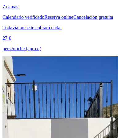
7 camas
Calendario verificado
Reserva online
Cancelación gratuita
Todavía no se te cobrará nada.
27 €
pers./noche (aprox.)