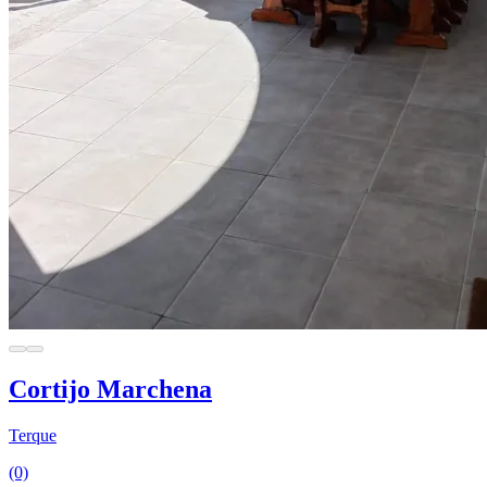
Cortijo Marchena
Terque
(0)