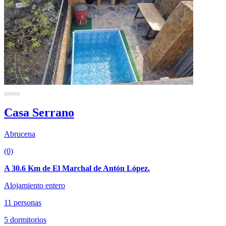
Casa Serrano
Abrucena
(0)
A 30.6 Km de El Marchal de Antón López.
Alojamiento entero
11 personas
5 dormitorios