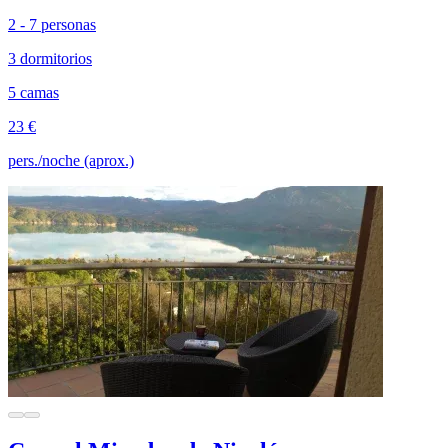
2 - 7 personas
3 dormitorios
5 camas
23 €
pers./noche (aprox.)