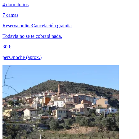
4 dormitorios
7 camas
Reserva online
Cancelación gratuita
Todavía no se te cobrará nada.
30 €
pers./noche (aprox.)