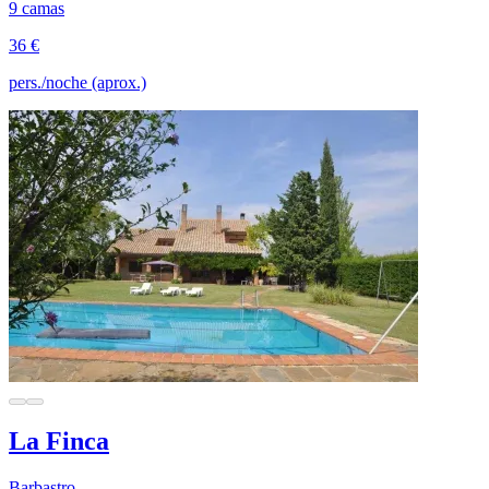
9 camas
36 €
pers./noche (aprox.)
La Finca
Barbastro