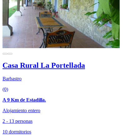
Casa Rural La Portellada
Barbastro
(0)
A 9 Km de Estadilla.
Alojamiento entero
2 - 13 personas
10 dormitorios