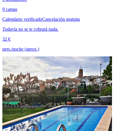
9 camas
Calendario verificado
Cancelación gratuita
Todavía no se te cobrará nada.
32 €
pers./noche (aprox.)