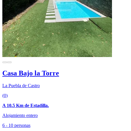
Casa Bajo la Torre
La Puebla de Castro
(0)
A 10.5 Km de Estadilla.
Alojamiento entero
6 - 10 personas