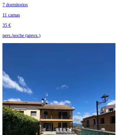
7 dormitorios
11 camas
35 €
pers./noche (aprox.)