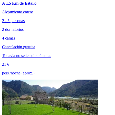
A 1.5 Km de Estallo.
Alojamiento entero
2 - 5 personas
2 dormitorios
4 camas
Cancelación gratuita
Todavía no se te cobrará nada.
21 €
pers./noche (aprox.)