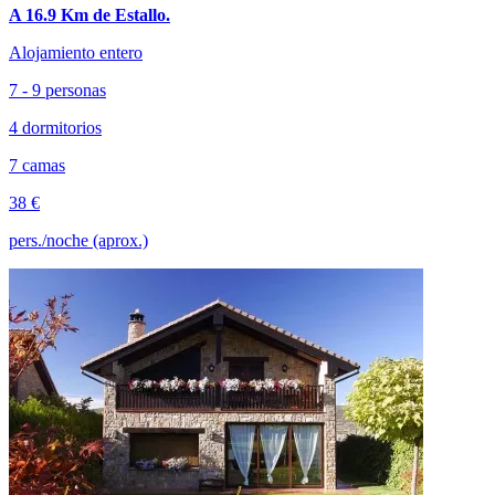
A 16.9 Km de Estallo.
Alojamiento entero
7 - 9 personas
4 dormitorios
7 camas
38 €
pers./noche (aprox.)