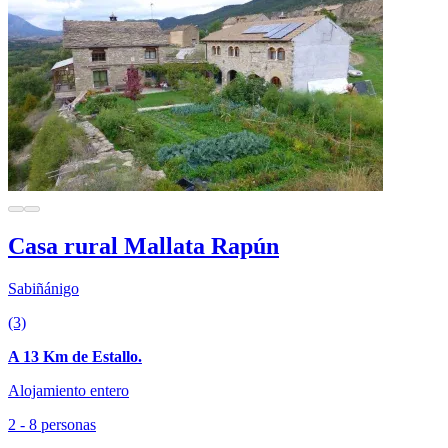
Casa rural Mallata Rapún
Sabiñánigo
(3)
A 13 Km de Estallo.
Alojamiento entero
2 - 8 personas