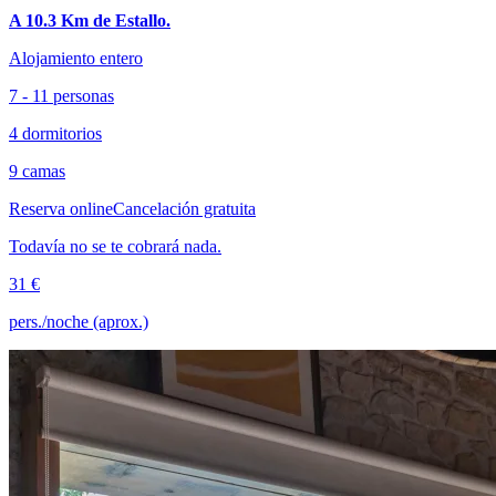
A 10.3 Km de Estallo.
Alojamiento entero
7 - 11 personas
4 dormitorios
9 camas
Reserva online
Cancelación gratuita
Todavía no se te cobrará nada.
31 €
pers./noche (aprox.)