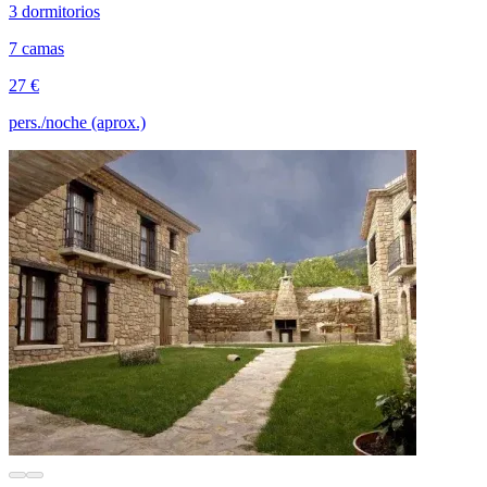
3 dormitorios
7 camas
27 €
pers./noche (aprox.)