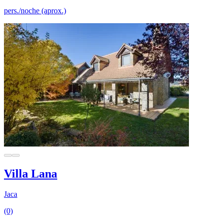
pers./noche (aprox.)
Villa Lana
Jaca
(0)