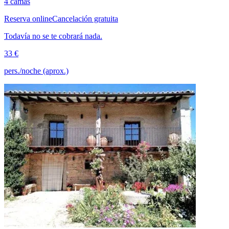
4 camas
Reserva online
Cancelación gratuita
Todavía no se te cobrará nada.
33 €
pers./noche (aprox.)