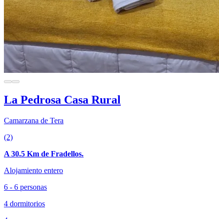
La Pedrosa Casa Rural
Camarzana de Tera
(2)
A 30.5 Km de Fradellos.
Alojamiento entero
6 - 6 personas
4 dormitorios