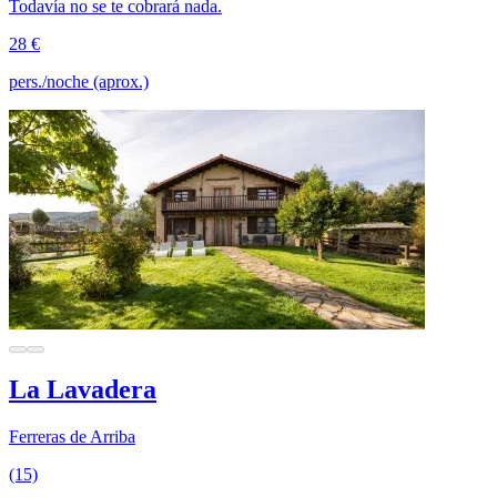
Todavía no se te cobrará nada.
28 €
pers./noche (aprox.)
La Lavadera
Ferreras de Arriba
(15)