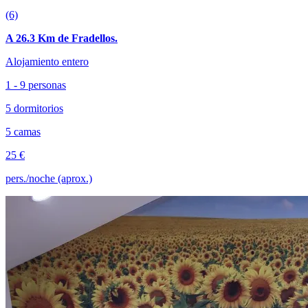
(6)
A 26.3 Km de Fradellos.
Alojamiento entero
1 - 9 personas
5 dormitorios
5 camas
25 €
pers./noche (aprox.)