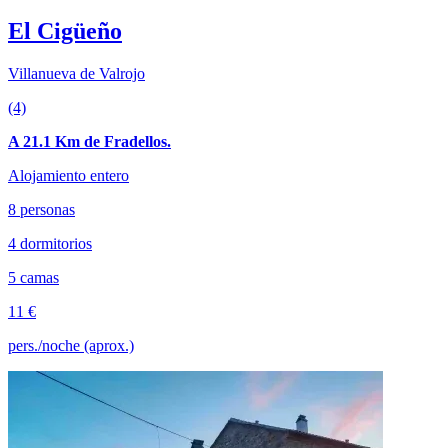
El Cigüeño
Villanueva de Valrojo
(4)
A 21.1 Km de Fradellos.
Alojamiento entero
8 personas
4 dormitorios
5 camas
11 €
pers./noche (aprox.)