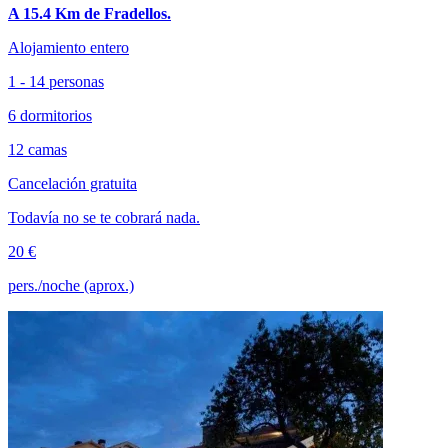
A 15.4 Km de Fradellos.
Alojamiento entero
1 - 14 personas
6 dormitorios
12 camas
Cancelación gratuita
Todavía no se te cobrará nada.
20 €
pers./noche (aprox.)