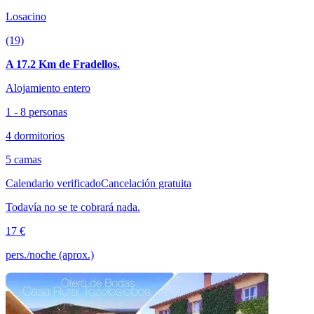
Losacino
(19)
A 17.2 Km de Fradellos.
Alojamiento entero
1 - 8 personas
4 dormitorios
5 camas
Calendario verificado
Cancelación gratuita
Todavía no se te cobrará nada.
17 €
pers./noche (aprox.)