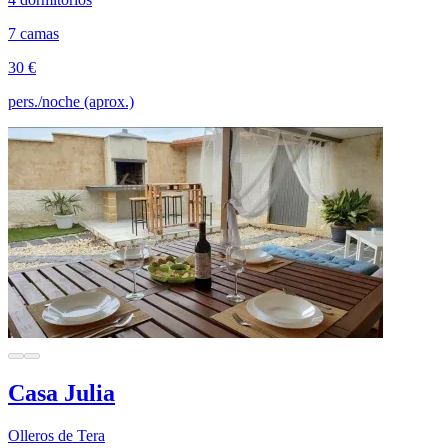
7 camas
30 €
pers./noche (aprox.)
Casa Julia
Olleros de Tera