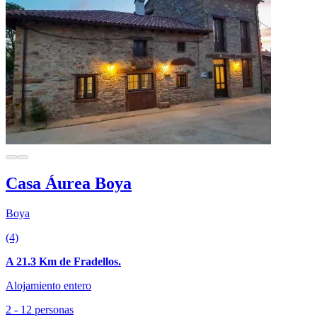
Casa Áurea Boya
Boya
(4)
A 21.3 Km de Fradellos.
Alojamiento entero
2 - 12 personas