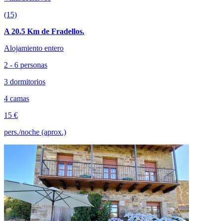
(15)
A 20.5 Km de Fradellos.
Alojamiento entero
2 - 6 personas
3 dormitorios
4 camas
15 €
pers./noche (aprox.)