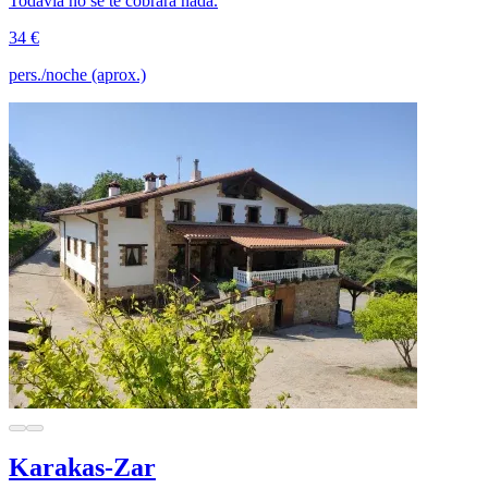
Todavía no se te cobrará nada.
34 €
pers./noche (aprox.)
Karakas-Zar