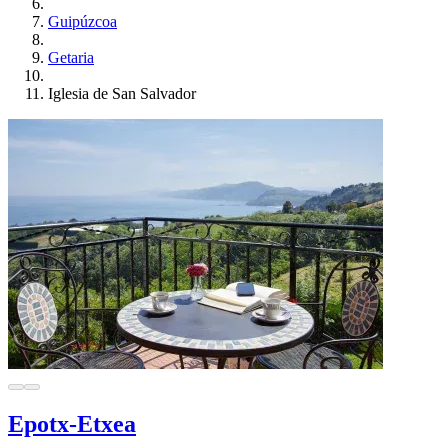
Guipúzcoa
Getaria
Iglesia de San Salvador
Epotx-Etxea