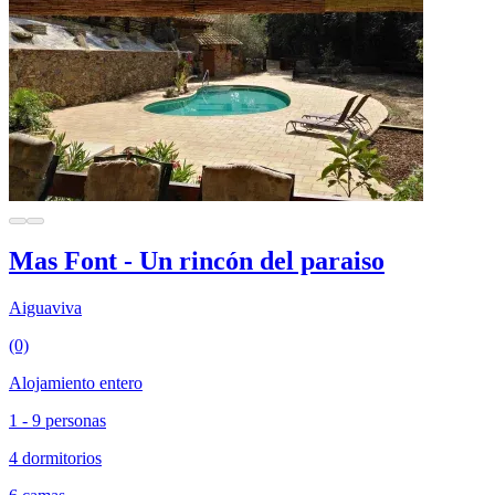
Mas Font - Un rincón del paraiso
Aiguaviva
(0)
Alojamiento entero
1 - 9 personas
4 dormitorios