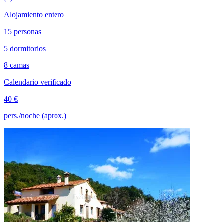
Alojamiento entero
15 personas
5 dormitorios
8 camas
Calendario verificado
40 €
pers./noche (aprox.)