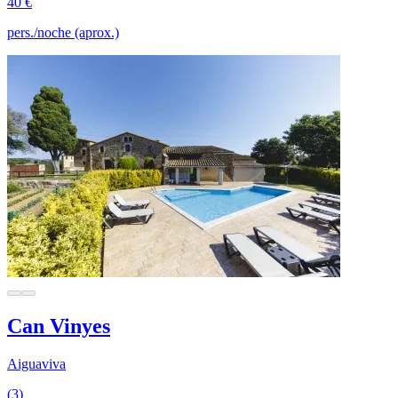
40 €
pers./noche (aprox.)
Can Vinyes
Aiguaviva
(3)