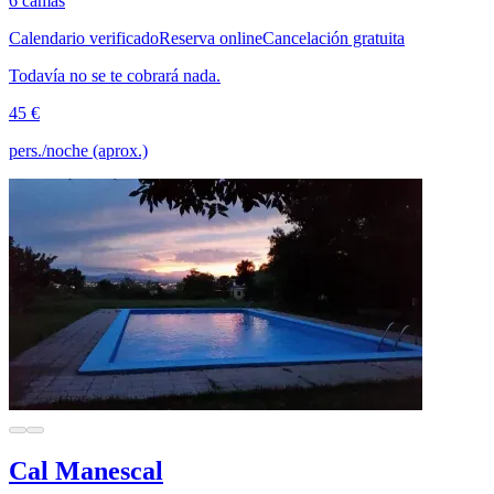
6 camas
Calendario verificado
Reserva online
Cancelación gratuita
Todavía no se te cobrará nada.
45 €
pers./noche (aprox.)
Cal Manescal