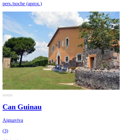
pers./noche (aprox.)
Can Guinau
Aiguaviva
(3)