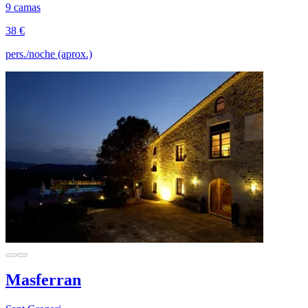
9 camas
38 €
pers./noche (aprox.)
Masferran