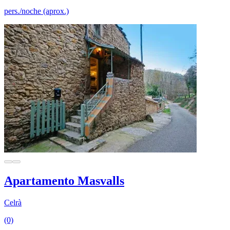
pers./noche (aprox.)
Apartamento Masvalls
Celrà
(0)