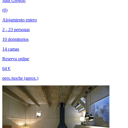
Sant Gregori
(0)
Alojamiento entero
2 - 23 personas
10 dormitorios
14 camas
Reserva online
64 €
pers./noche (aprox.)