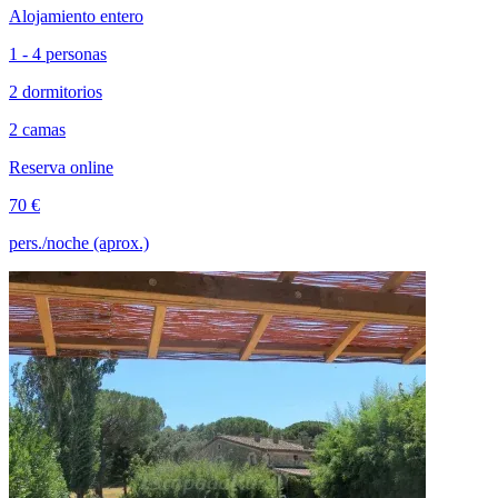
Alojamiento entero
1 - 4 personas
2 dormitorios
2 camas
Reserva online
70 €
pers./noche (aprox.)