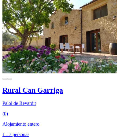
Rural Can Garriga
Palol de Revardit
(0)
Alojamiento entero
1 - 7 personas