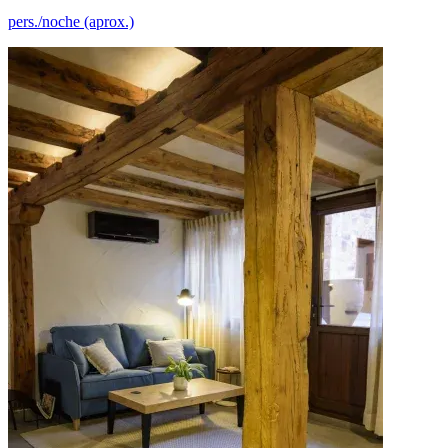
pers./noche (aprox.)