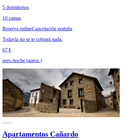
5 dormitorios
10 camas
Reserva online
Cancelación gratuita
Todavía no se te cobrará nada.
67 €
pers./noche (aprox.)
Apartamentos Cañardo