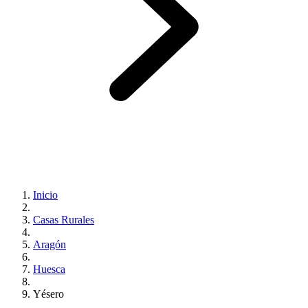
Inicio
Casas Rurales
Aragón
Huesca
Yésero