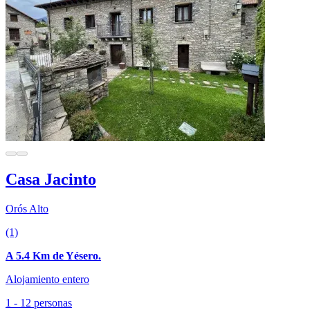
Casa Jacinto
Orós Alto
(1)
A 5.4 Km de Yésero.
Alojamiento entero
1 - 12 personas