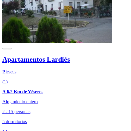
Apartamentos Lardiés
Biescas
(1)
A 6.2 Km de Yésero.
Alojamiento entero
2 - 15 personas
5 dormitorios