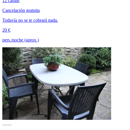
12 camas
Cancelación gratuita
Todavía no se te cobrará nada.
20 €
pers./noche (aprox.)