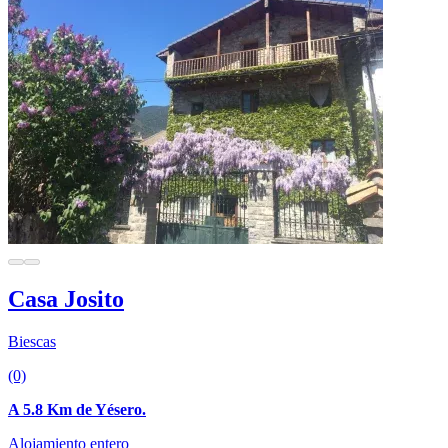
Casa Josito
Biescas
(0)
A 5.8 Km de Yésero.
Alojamiento entero