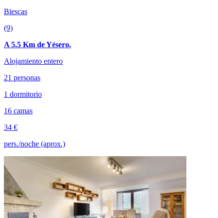
Biescas
(9)
A 5.5 Km de Yésero.
Alojamiento entero
21 personas
1 dormitorio
16 camas
34 €
pers./noche (aprox.)