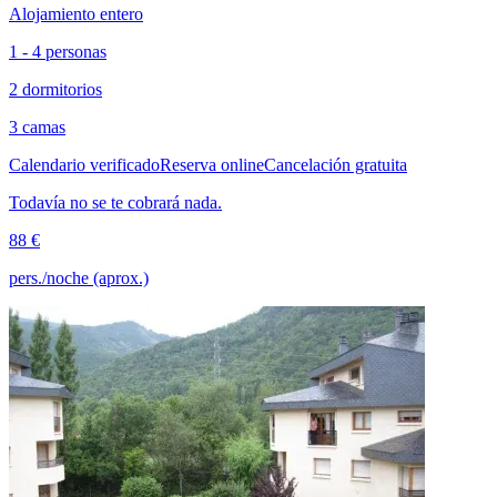
Alojamiento entero
1 - 4 personas
2 dormitorios
3 camas
Calendario verificado
Reserva online
Cancelación gratuita
Todavía no se te cobrará nada.
88 €
pers./noche (aprox.)