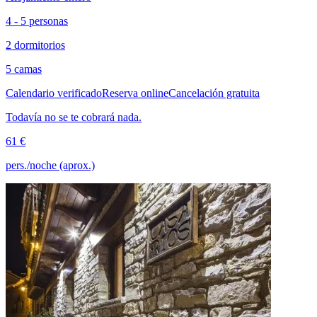
4 - 5 personas
2 dormitorios
5 camas
Calendario verificado
Reserva online
Cancelación gratuita
Todavía no se te cobrará nada.
61 €
pers./noche (aprox.)