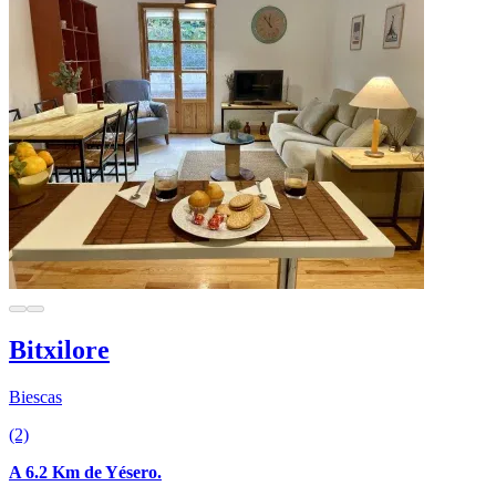
Bitxilore
Biescas
(2)
A 6.2 Km de Yésero.