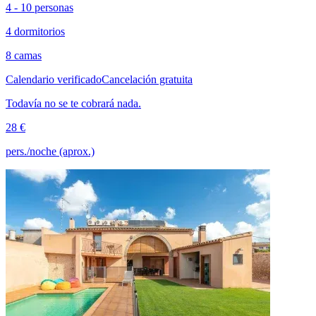
4 - 10 personas
4 dormitorios
8 camas
Calendario verificado
Cancelación gratuita
Todavía no se te cobrará nada.
28 €
pers./noche (aprox.)