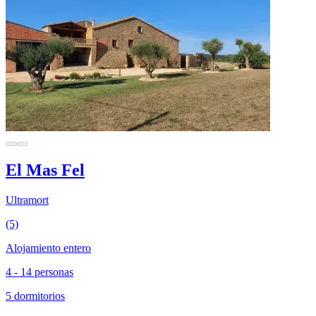
El Mas Fel
Ultramort
(5)
Alojamiento entero
4 - 14 personas
5 dormitorios