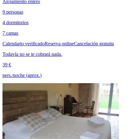
Alojamiento entero
9 personas
4 dormitorios
7 camas
Calendario verificado
Reserva online
Cancelación gratuita
Todavía no se te cobrará nada.
39 €
pers./noche (aprox.)