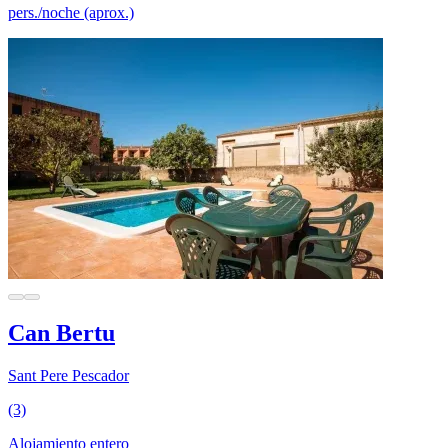
pers./noche (aprox.)
Can Bertu
Sant Pere Pescador
(3)
Alojamiento entero