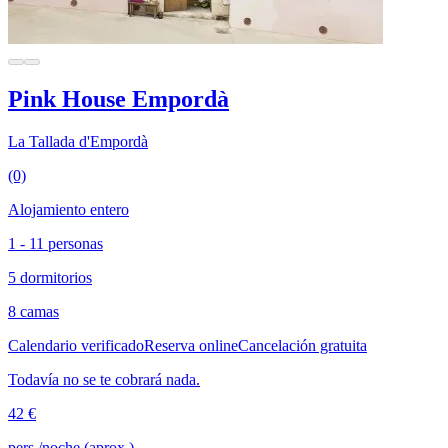
Pink House Empordà
La Tallada d'Empordà
(0)
Alojamiento entero
1 - 11 personas
5 dormitorios
8 camas
Calendario verificado
Reserva online
Cancelación gratuita
Todavía no se te cobrará nada.
42 €
pers./noche (aprox.)