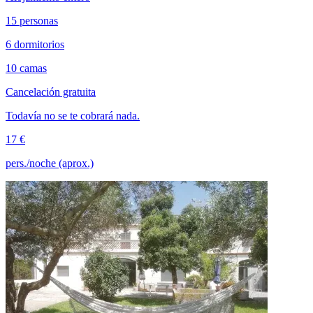
15 personas
6 dormitorios
10 camas
Cancelación gratuita
Todavía no se te cobrará nada.
17 €
pers./noche (aprox.)