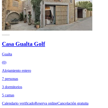
Casa Gualta Golf
Gualta
(0)
Alojamiento entero
7 personas
3 dormitorios
5 camas
Calendario verificado
Reserva online
Cancelación gratuita