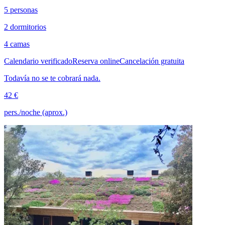
5 personas
2 dormitorios
4 camas
Calendario verificado
Reserva online
Cancelación gratuita
Todavía no se te cobrará nada.
42 €
pers./noche (aprox.)