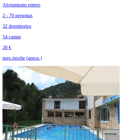
Alojamiento entero
2 - 70 personas
32 dormitorios
54 camas
28 €
pers./noche (aprox.)