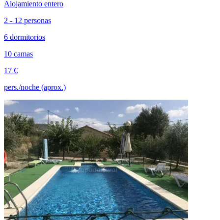
Alojamiento entero
2 - 12 personas
6 dormitorios
10 camas
17 €
pers./noche (aprox.)