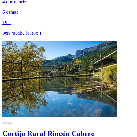
4 dormitorios
6 camas
19 €
pers./noche (aprox.)
Cortijo Rural Rincón Cabero