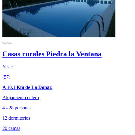
Casas rurales Piedra la Ventana
Yeste
(57)
A 10.1 Km de La Donar.
Alojamiento entero
4 - 28 personas
12 dormitorios
20 camas