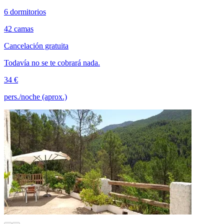
6 dormitorios
42 camas
Cancelación gratuita
Todavía no se te cobrará nada.
34 €
pers./noche (aprox.)