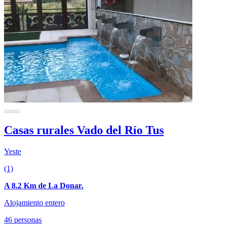
Casas rurales Vado del Río Tus
Yeste
(1)
A 8.2 Km de La Donar.
Alojamiento entero
46 personas