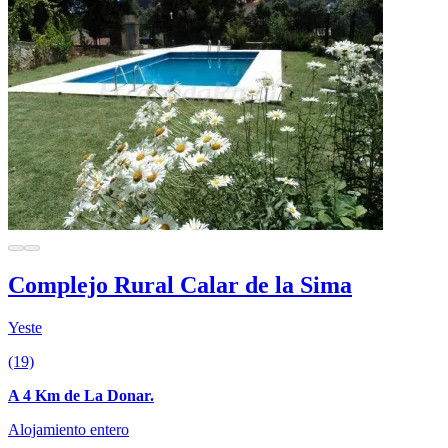
Complejo Rural Calar de la Sima
Yeste
(19)
A 4 Km de La Donar.
Alojamiento entero