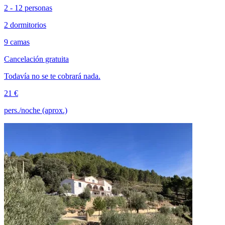
2 - 12 personas
2 dormitorios
9 camas
Cancelación gratuita
Todavía no se te cobrará nada.
21 €
pers./noche (aprox.)