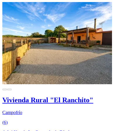
Vivienda Rural "El Ranchito"
Campofrío
(6)