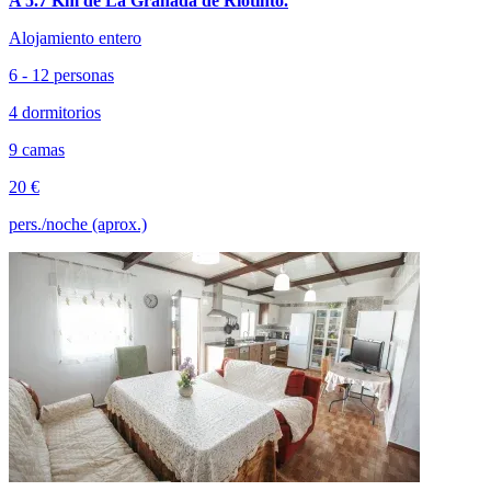
A 5.7 Km de La Granada de Riotinto.
Alojamiento entero
6 - 12 personas
4 dormitorios
9 camas
20 €
pers./noche (aprox.)