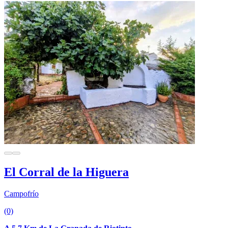
El Corral de la Higuera
Campofrío
(0)