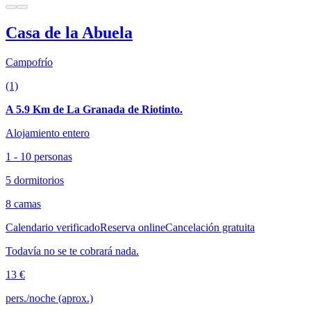
Casa de la Abuela
Campofrío
(1)
A 5.9 Km de La Granada de Riotinto.
Alojamiento entero
1 - 10 personas
5 dormitorios
8 camas
Calendario verificado
Reserva online
Cancelación gratuita
Todavía no se te cobrará nada.
13 €
pers./noche (aprox.)