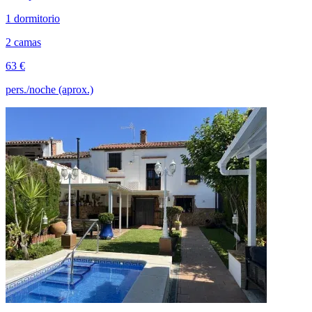
1 dormitorio
2 camas
63 €
pers./noche (aprox.)