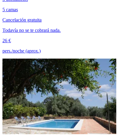
5 camas
Cancelación gratuita
Todavía no se te cobrará nada.
26 €
pers./noche (aprox.)