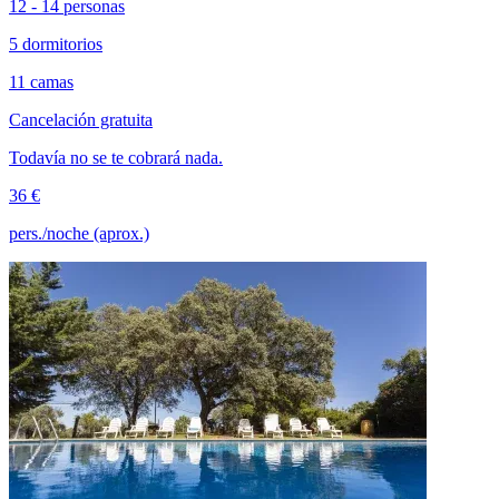
12 - 14 personas
5 dormitorios
11 camas
Cancelación gratuita
Todavía no se te cobrará nada.
36 €
pers./noche (aprox.)