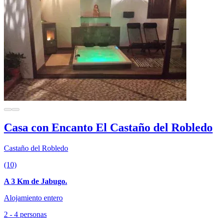
Casa con Encanto El Castaño del Robledo
Castaño del Robledo
(10)
A 3 Km de Jabugo.
Alojamiento entero
2 - 4 personas