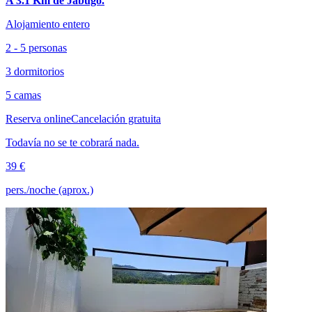
A 3.1 Km de Jabugo.
Alojamiento entero
2 - 5 personas
3 dormitorios
5 camas
Reserva online
Cancelación gratuita
Todavía no se te cobrará nada.
39 €
pers./noche (aprox.)