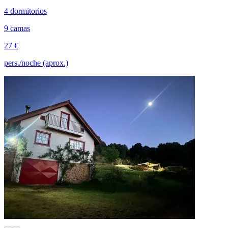
4 dormitorios
9 camas
27 €
pers./noche (aprox.)