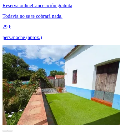
Reserva online
Cancelación gratuita
Todavía no se te cobrará nada.
29 €
pers./noche (aprox.)