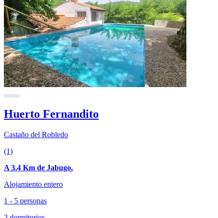
Huerto Fernandito
Castaño del Robledo
(1)
A 3.4 Km de Jabugo.
Alojamiento entero
1 - 5 personas
2 dormitorios