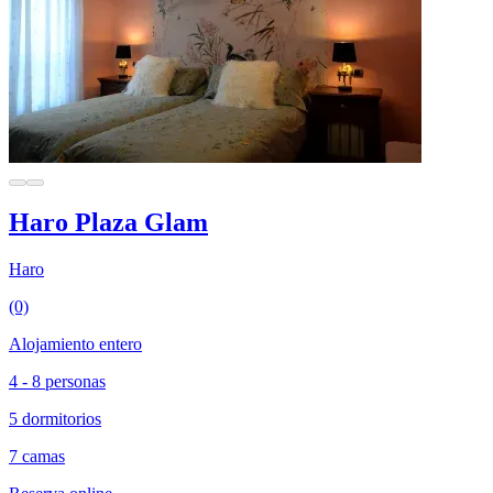
Haro Plaza Glam
Haro
(0)
Alojamiento entero
4 - 8 personas
5 dormitorios
7 camas