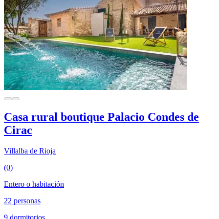
Casa rural boutique Palacio Condes de
Cirac
Villalba de Rioja
(0)
Entero o habitación
22 personas
9 dormitorios