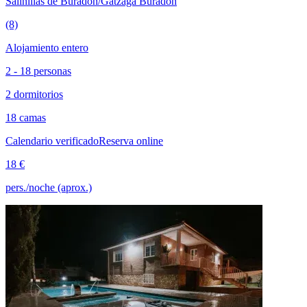
Salinillas de Buradón/Gatzaga Buradon
(8)
Alojamiento entero
2 - 18 personas
2 dormitorios
18 camas
Calendario verificado
Reserva online
18 €
pers./noche (aprox.)