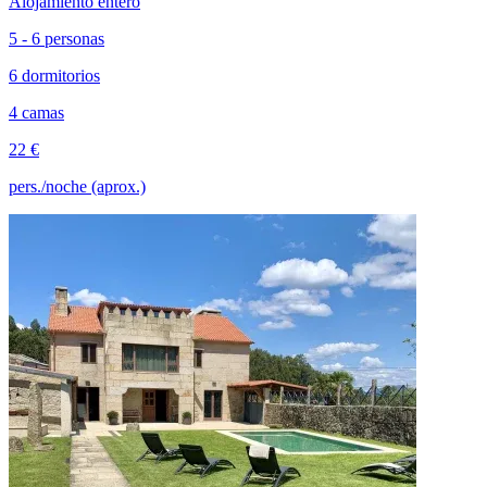
Alojamiento entero
5 - 6 personas
6 dormitorios
4 camas
22 €
pers./noche (aprox.)