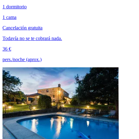
1 dormitorio
1 cama
Cancelación gratuita
Todavía no se te cobrará nada.
36 €
pers./noche (aprox.)