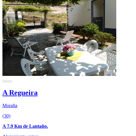
A Regueira
Moraña
(30)
A 7.9 Km de Lantaño.