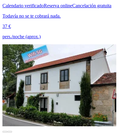
Calendario verificado
Reserva online
Cancelación gratuita
Todavía no se te cobrará nada.
37 €
pers./noche (aprox.)