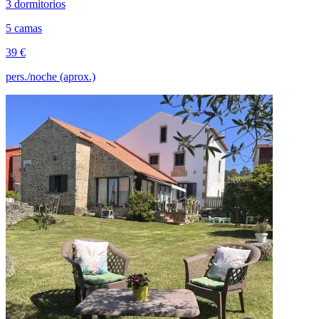
3 dormitorios
5 camas
39 €
pers./noche (aprox.)