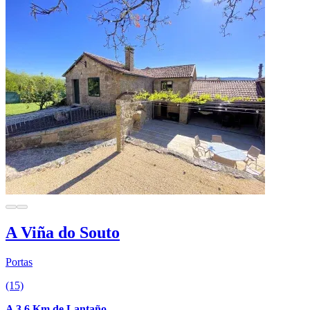
A Viña do Souto
Portas
(15)
A 3.6 Km de Lantaño.