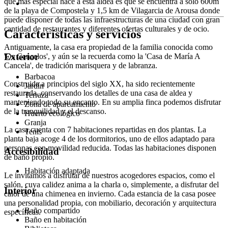
que más especial hace a esta aldea es que se encuentra a solo 600m
de la playa de Compostela y 1,5 km de Vilagarcia de Arousa donde
puede disponer de todas las infraestructuras de una ciudad con gran
cantidad de restaurantes y diferentes ofertas culturales y de ocio.
Características y servicios
Antiguamente, la casa era propiedad de la familia conocida como
Exterior
'Os Cancelos', y aún se la recuerda como la 'Casa de María A
Cancela', de tradición marisquera y de labranza.
Barbacoa
Construida a principios del siglo XX, ha sido recientemente
Jardín
restaurada, conservando los detalles de una casa de aldea y
Terraza
manteniendo todo su encanto. En su amplia finca podemos disfrutar
Zona de aparcamiento
de la tranquilidad y el descanso.
Huerto ecológico
Granja
La casa cuenta con 7 habitaciones repartidas en dos plantas. La
Tenis
planta baja acoge 4 de los dormitorios, uno de ellos adaptado para
personas con movilidad reducida. Todas las habitaciones disponen
Accesibilidad
de baño propio.
Habitación adaptada
Le invitamos a disfrutar de nuestros acogedores espacios, como el
salón, cuya calidez anima a la charla o, simplemente, a disfrutar del
Interior
calor de una chimenea en invierno. Cada estancia de la casa posee
una personalidad propia, con mobiliario, decoración y arquitectura
Baño compartido
específicas.
Baño en habitación