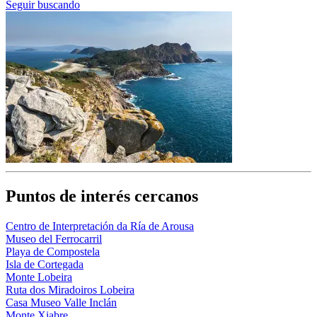
Seguir buscando
Puntos de interés cercanos
Centro de Interpretación da Ría de Arousa
Museo del Ferrocarril
Playa de Compostela
Isla de Cortegada
Monte Lobeira
Ruta dos Miradoiros Lobeira
Casa Museo Valle Inclán
Monte Xiabre