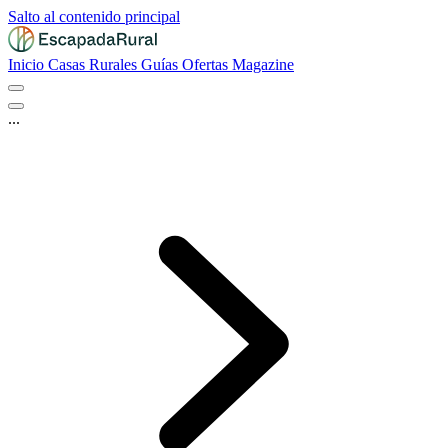
Salto al contenido principal
Inicio
Casas Rurales
Guías
Ofertas
Magazine
...