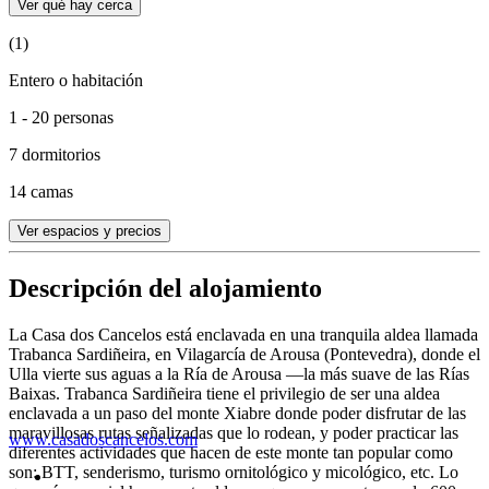
Ver qué hay cerca
(1)
Entero o habitación
1 - 20 personas
7 dormitorios
14 camas
Ver espacios y precios
Descripción del alojamiento
La Casa dos Cancelos está enclavada en una tranquila aldea llamada
Trabanca Sardiñeira, en Vilagarcía de Arousa (Pontevedra), donde el
Ulla vierte sus aguas a la Ría de Arousa —la más suave de las Rías
Baixas. Trabanca Sardiñeira tiene el privilegio de ser una aldea
enclavada a un paso del monte Xiabre donde poder disfrutar de las
maravillosas rutas señalizadas que lo rodean, y poder practicar las
www.casadoscancelos.com
diferentes actividades que hacen de este monte tan popular como
son: BTT, senderismo, turismo ornitológico y micológico, etc. Lo