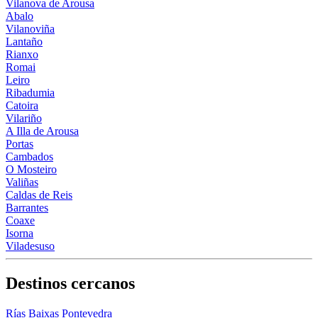
Vilanova de Arousa
Abalo
Vilanoviña
Lantaño
Rianxo
Romai
Leiro
Ribadumia
Catoira
Vilariño
A Illa de Arousa
Portas
Cambados
O Mosteiro
Valiñas
Caldas de Reis
Barrantes
Coaxe
Isorna
Viladesuso
Destinos cercanos
Rías Baixas Pontevedra