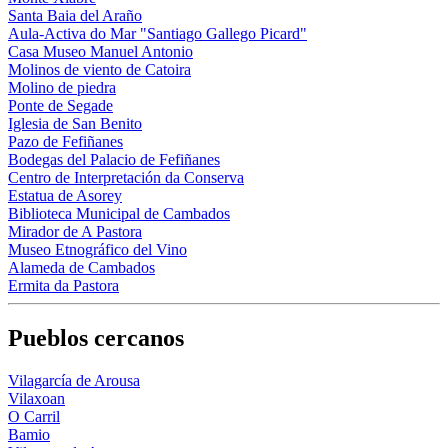
Santa Baia del Araño
Aula-Activa do Mar "Santiago Gallego Picard"
Casa Museo Manuel Antonio
Molinos de viento de Catoira
Molino de piedra
Ponte de Segade
Iglesia de San Benito
Pazo de Fefiñanes
Bodegas del Palacio de Fefiñanes
Centro de Interpretación da Conserva
Estatua de Asorey
Biblioteca Municipal de Cambados
Mirador de A Pastora
Museo Etnográfico del Vino
Alameda de Cambados
Ermita da Pastora
Pueblos cercanos
Vilagarcía de Arousa
Vilaxoan
O Carril
Bamio