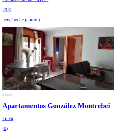
20 €
pers./noche (aprox.)
Apartamentos González Montrebei
Tolva
(0)