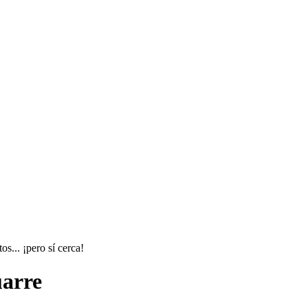
s... ¡pero sí cerca!
uarre