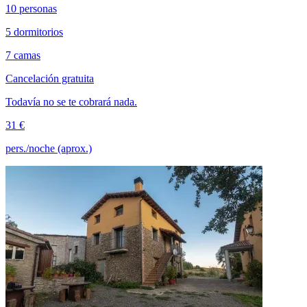
10 personas
5 dormitorios
7 camas
Cancelación gratuita
Todavía no se te cobrará nada.
31 €
pers./noche (aprox.)