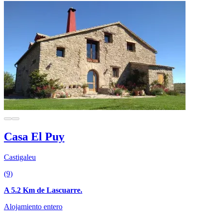
Casa El Puy
Castigaleu
(9)
A 5.2 Km de Lascuarre.
Alojamiento entero