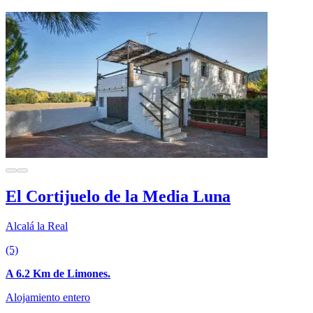
El Cortijuelo de la Media Luna
Alcalá la Real
(5)
A 6.2 Km de Limones.
Alojamiento entero