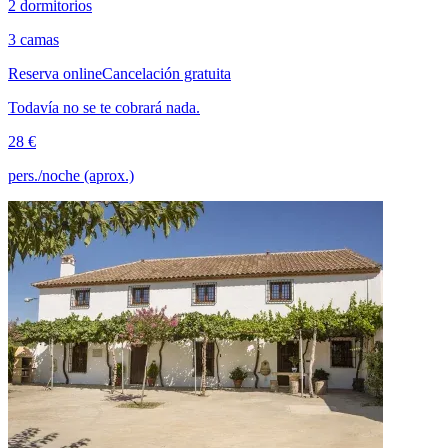
2 dormitorios
3 camas
Reserva online
Cancelación gratuita
Todavía no se te cobrará nada.
28 €
pers./noche (aprox.)