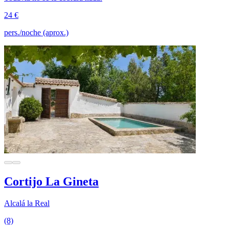
24 €
pers./noche (aprox.)
Cortijo La Gineta
Alcalá la Real
(8)