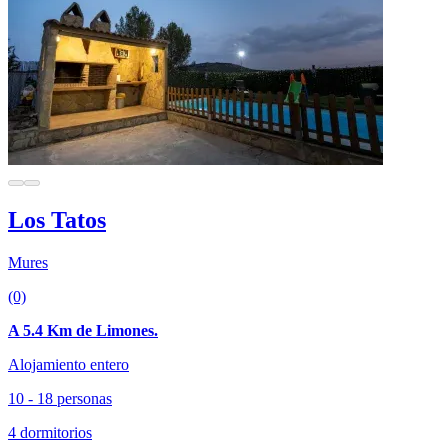
Los Tatos
Mures
(0)
A 5.4 Km de Limones.
Alojamiento entero
10 - 18 personas
4 dormitorios