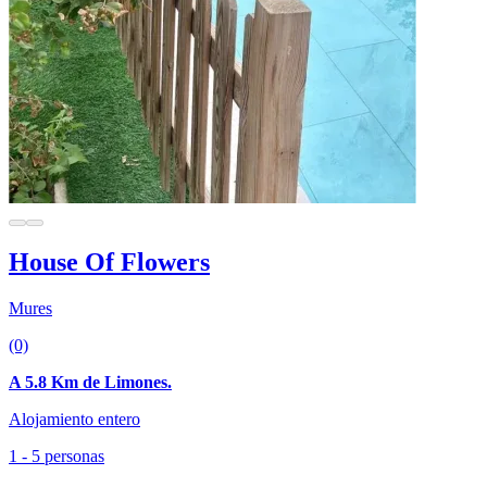
House Of Flowers
Mures
(0)
A 5.8 Km de Limones.
Alojamiento entero
1 - 5 personas