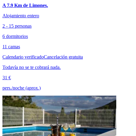
A 7.9 Km de Limones.
Alojamiento entero
2 - 15 personas
6 dormitorios
11 camas
Calendario verificado
Cancelación gratuita
Todavía no se te cobrará nada.
31 €
pers./noche (aprox.)