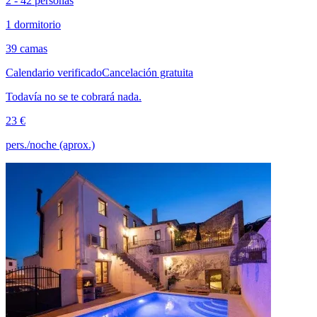
2 - 42 personas
1 dormitorio
39 camas
Calendario verificado
Cancelación gratuita
Todavía no se te cobrará nada.
23 €
pers./noche (aprox.)