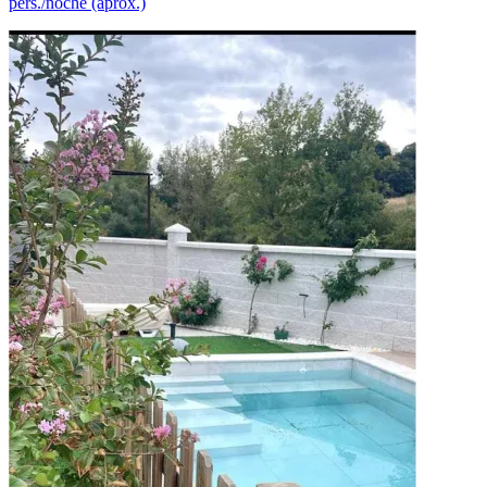
pers./noche (aprox.)