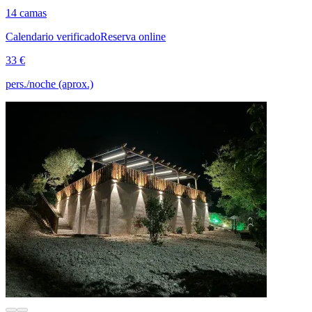
14 camas
Calendario verificado
Reserva online
33 €
pers./noche (aprox.)