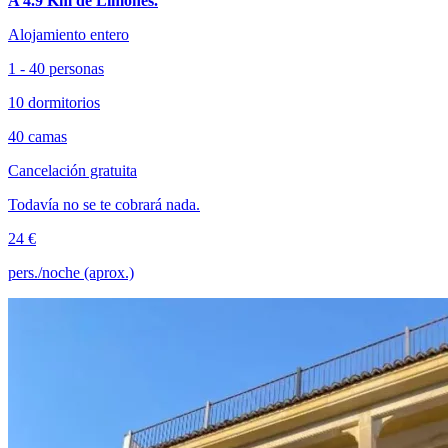
A 4.9 Km de Limones.
Alojamiento entero
1 - 40 personas
10 dormitorios
40 camas
Cancelación gratuita
Todavía no se te cobrará nada.
24 €
pers./noche (aprox.)