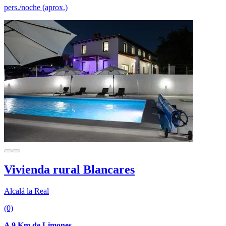
pers./noche (aprox.)
Vivienda rural Blancares
Alcalá la Real
(0)
A 9 Km de Limones.