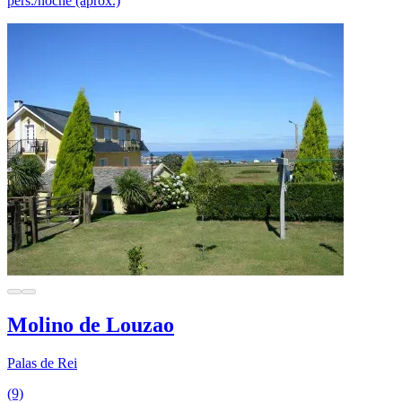
pers./noche (aprox.)
Molino de Louzao
Palas de Rei
(9)