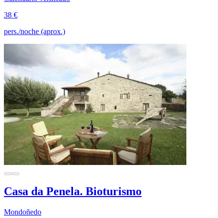
38 €
pers./noche (aprox.)
Casa da Penela. Bioturismo
Mondoñedo