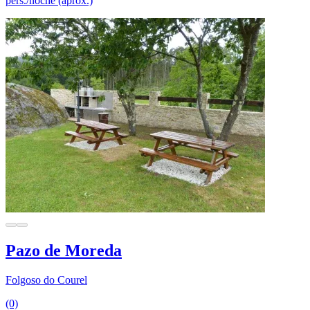
pers./noche (aprox.)
Pazo de Moreda
Folgoso do Courel
(0)