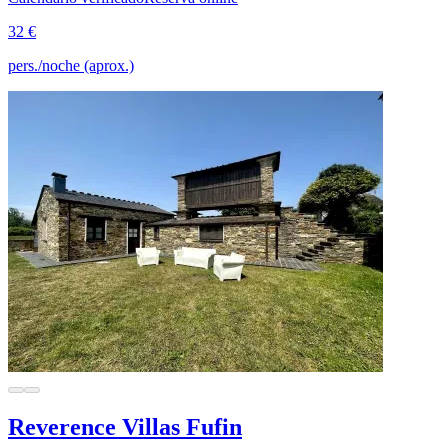
32 €
pers./noche (aprox.)
Reverence Villas Fufin