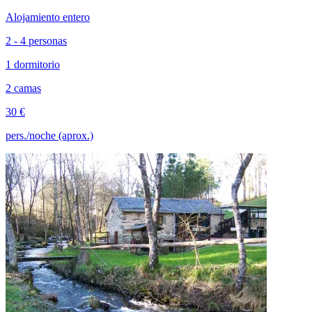
Alojamiento entero
2 - 4 personas
1 dormitorio
2 camas
30 €
pers./noche (aprox.)