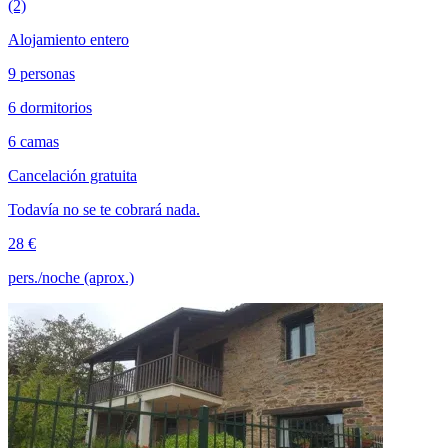
(2)
Alojamiento entero
9 personas
6 dormitorios
6 camas
Cancelación gratuita
Todavía no se te cobrará nada.
28 €
pers./noche (aprox.)