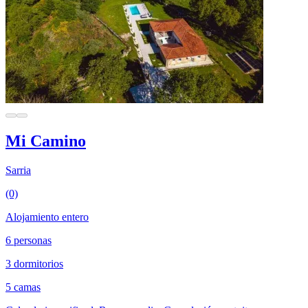
Mi Camino
Sarria
(0)
Alojamiento entero
6 personas
3 dormitorios
5 camas