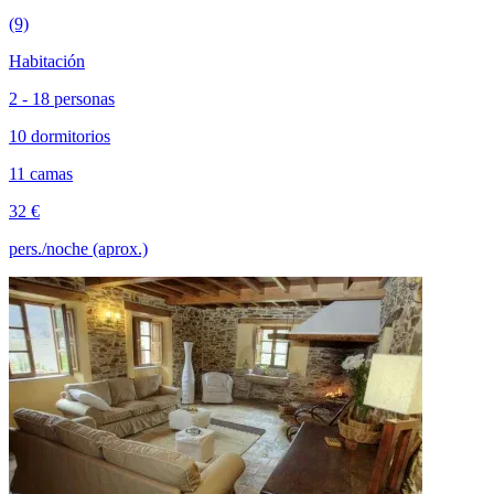
(9)
Habitación
2 - 18 personas
10 dormitorios
11 camas
32 €
pers./noche (aprox.)