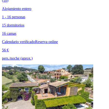
(10)
Alojamiento entero
1 - 16 personas
15 dormitorios
16 camas
Calendario verificado
Reserva online
56 €
pers./noche (aprox.)