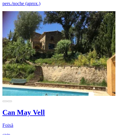
pers./noche (aprox.)
Can May Vell
Foixà