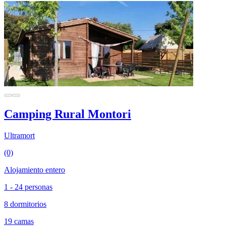
Camping Rural Montori
Ultramort
(0)
Alojamiento entero
1 - 24 personas
8 dormitorios
19 camas