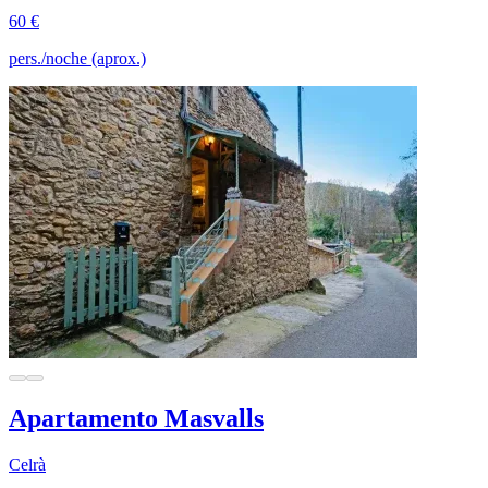
60 €
pers./noche (aprox.)
Apartamento Masvalls
Celrà