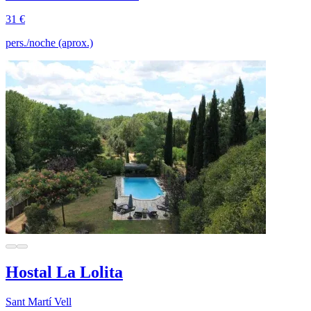
31 €
pers./noche (aprox.)
Hostal La Lolita
Sant Martí Vell