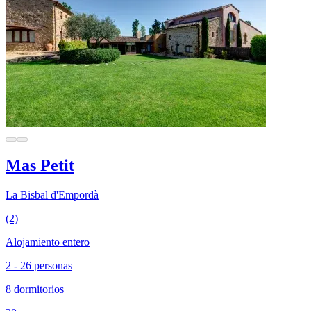
Mas Petit
La Bisbal d'Empordà
(2)
Alojamiento entero
2 - 26 personas
8 dormitorios