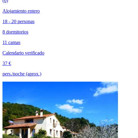
(0)
Alojamiento entero
18 - 20 personas
8 dormitorios
11 camas
Calendario verificado
37 €
pers./noche (aprox.)