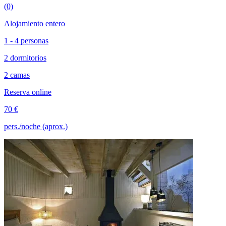
(0)
Alojamiento entero
1 - 4 personas
2 dormitorios
2 camas
Reserva online
70 €
pers./noche (aprox.)