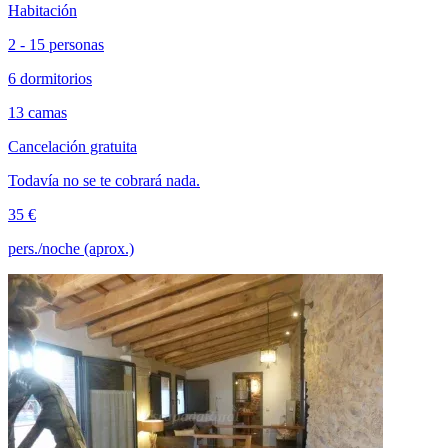
Habitación
2 - 15 personas
6 dormitorios
13 camas
Cancelación gratuita
Todavía no se te cobrará nada.
35 €
pers./noche (aprox.)