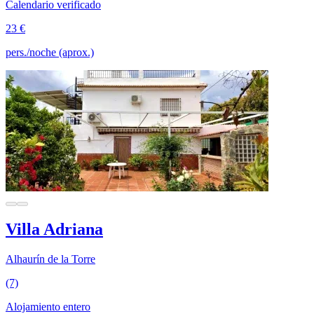
Calendario verificado
23 €
pers./noche (aprox.)
Villa Adriana
Alhaurín de la Torre
(7)
Alojamiento entero