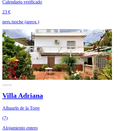
Calendario verificado
23 €
pers./noche (aprox.)
Villa Adriana
Alhaurín de la Torre
(7)
Alojamiento entero