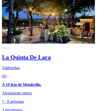
La Quinta De Lara
Valdepeñas
(9)
A 19 Km de Membrilla.
Alojamiento entero
7 - 8 personas
3 dormitorios