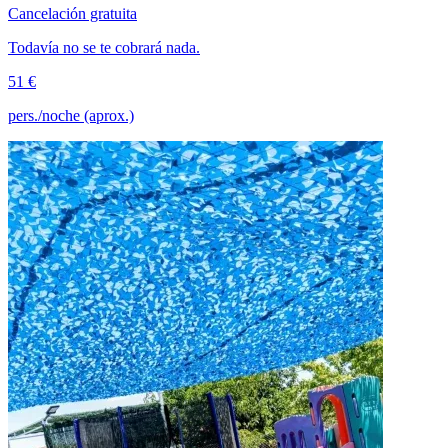
Cancelación gratuita
Todavía no se te cobrará nada.
51 €
pers./noche (aprox.)