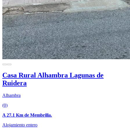
Casa Rural Alhambra Lagunas de
Ruidera
Alhambra
(0)
A 27.1 Km de Membrilla.
Alojamiento entero