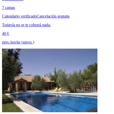
7 camas
Calendario verificado
Cancelación gratuita
Todavía no se te cobrará nada.
40 €
pers./noche (aprox.)