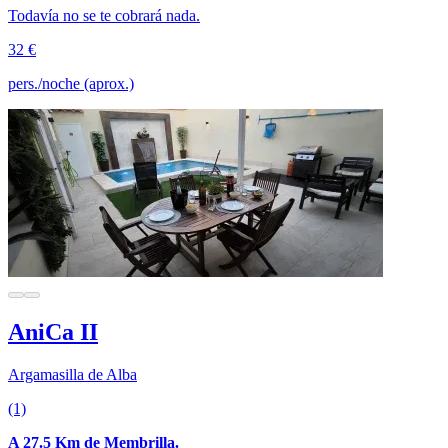
Todavía no se te cobrará nada.
32 €
pers./noche (aprox.)
AniCa II
Argamasilla de Alba
(1)
A 27.5 Km de Membrilla.