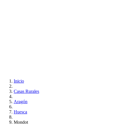
Inicio
Casas Rurales
Aragón
Huesca
Mondot