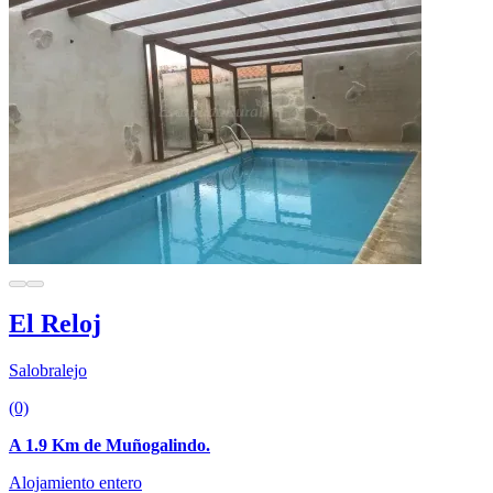
El Reloj
Salobralejo
(0)
A 1.9 Km de Muñogalindo.
Alojamiento entero