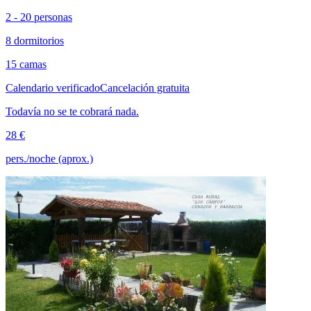
2 - 20 personas
8 dormitorios
15 camas
Calendario verificado
Cancelación gratuita
Todavía no se te cobrará nada.
28 €
pers./noche (aprox.)