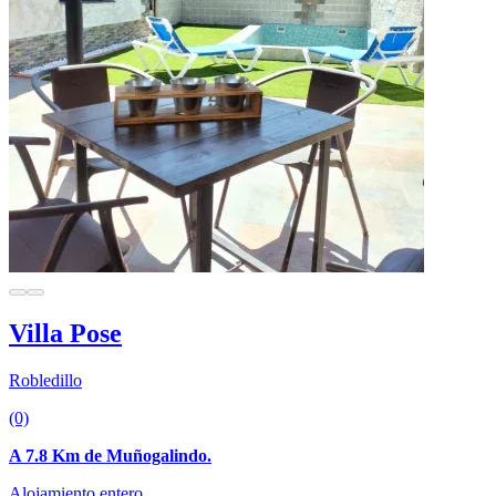
Villa Pose
Robledillo
(0)
A 7.8 Km de Muñogalindo.
Alojamiento entero