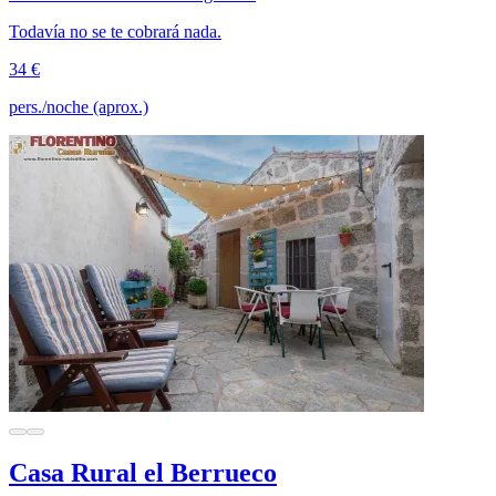
Todavía no se te cobrará nada.
34 €
pers./noche (aprox.)
Casa Rural el Berrueco