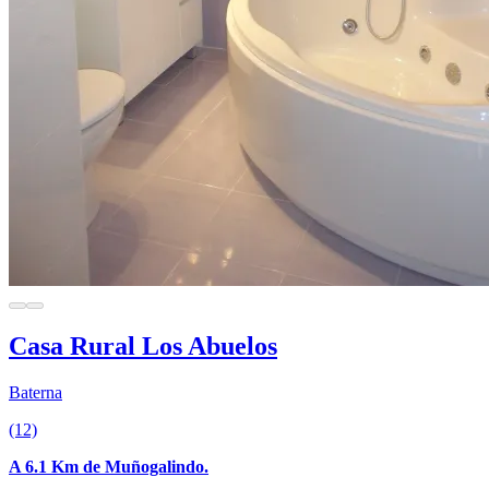
Casa Rural Los Abuelos
Baterna
(12)
A 6.1 Km de Muñogalindo.