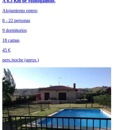
A 8.3 Km de Muñogalindo.
Alojamiento entero
8 - 22 personas
9 dormitorios
18 camas
45 €
pers./noche (aprox.)