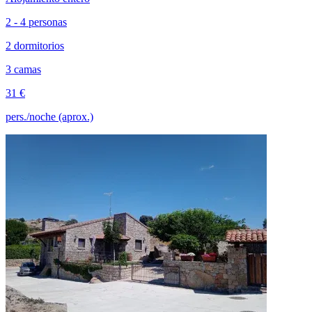
2 - 4 personas
2 dormitorios
3 camas
31 €
pers./noche (aprox.)