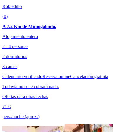
Robledillo
(0)
A 7.2 Km de Muñogalindo.
Alojamiento entero
2 - 4 personas
2 dormitorios
3 camas
Calendario verificado
Reserva online
Cancelación gratuita
Todavía no se te cobrará nada.
Ofertas para otras fechas
71 €
pers./noche (aprox.)