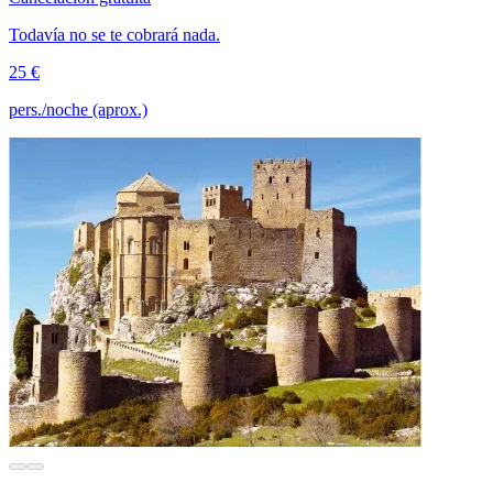
Todavía no se te cobrará nada.
25 €
pers./noche (aprox.)