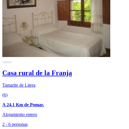
Casa rural de la Franja
Tamarite de Litera
(6)
A 24.1 Km de Pomar.
Alojamiento entero
2 - 6 personas