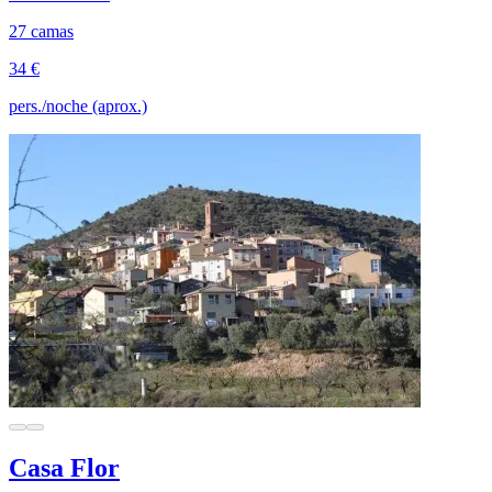
27 camas
34 €
pers./noche (aprox.)
Casa Flor