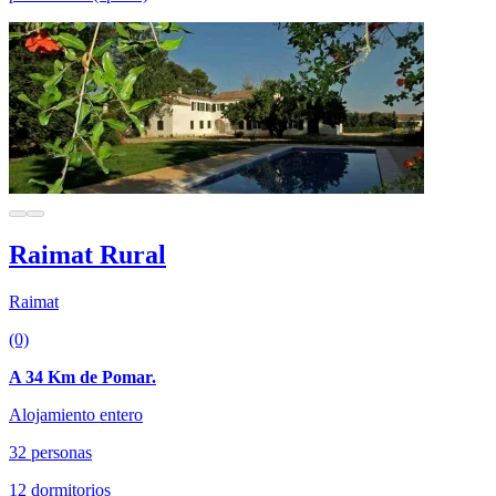
Raimat Rural
Raimat
(0)
A 34 Km de Pomar.
Alojamiento entero
32 personas
12 dormitorios