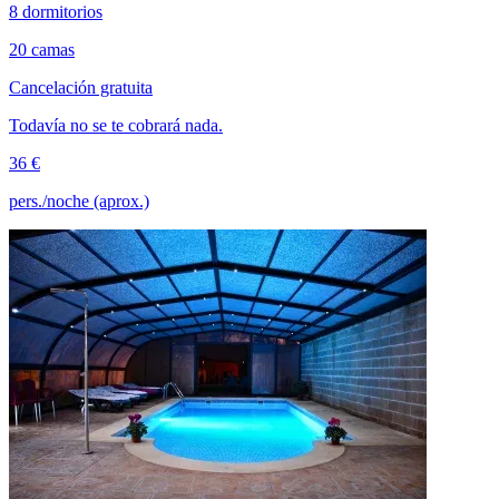
8 dormitorios
20 camas
Cancelación gratuita
Todavía no se te cobrará nada.
36 €
pers./noche (aprox.)