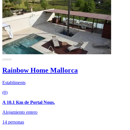
Rainbow Home Mallorca
Establiments
(0)
A 10.1 Km de Portal Nous.
Alojamiento entero
14 personas