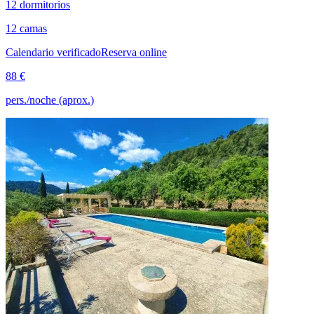
12 dormitorios
12 camas
Calendario verificado
Reserva online
88 €
pers./noche (aprox.)