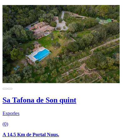
Sa Tafona de Son quint
Esporles
(0)
A 14.5 Km de Portal Nous.