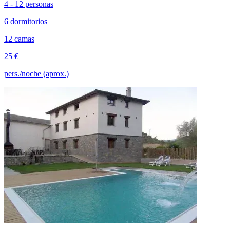
4 - 12 personas
6 dormitorios
12 camas
25 €
pers./noche (aprox.)