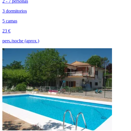
2 - 7 personas
3 dormitorios
5 camas
23 €
pers./noche (aprox.)