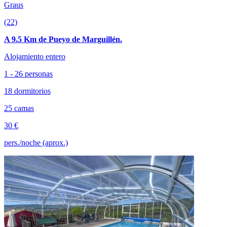
Graus
(22)
A 9.5 Km de Pueyo de Marguillén.
Alojamiento entero
1 - 26 personas
18 dormitorios
25 camas
30 €
pers./noche (aprox.)