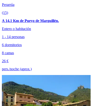
Perarrúa
(15)
A 14.1 Km de Pueyo de Marguillén.
Entero o habitación
1 - 14 personas
6 dormitorios
8 camas
26 €
pers./noche (aprox.)