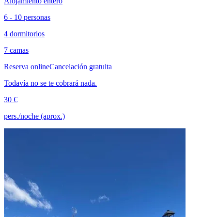
Alojamiento entero
6 - 10 personas
4 dormitorios
7 camas
Reserva online
Cancelación gratuita
Todavía no se te cobrará nada.
30 €
pers./noche (aprox.)