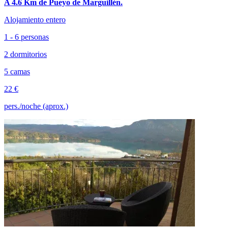
A 4.6 Km de Pueyo de Marguillén.
Alojamiento entero
1 - 6 personas
2 dormitorios
5 camas
22 €
pers./noche (aprox.)