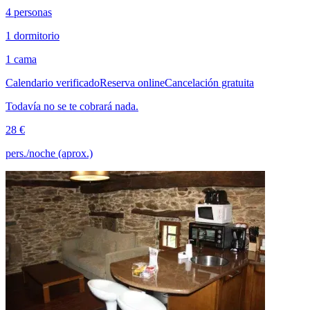
4 personas
1 dormitorio
1 cama
Calendario verificado
Reserva online
Cancelación gratuita
Todavía no se te cobrará nada.
28 €
pers./noche (aprox.)