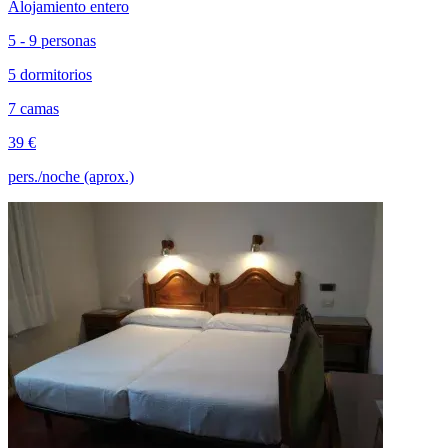
Alojamiento entero
5 - 9 personas
5 dormitorios
7 camas
39 €
pers./noche (aprox.)