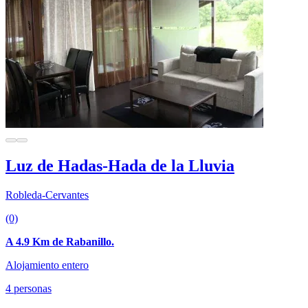
Luz de Hadas-Hada de la Lluvia
Robleda-Cervantes
(0)
A 4.9 Km de Rabanillo.
Alojamiento entero
4 personas