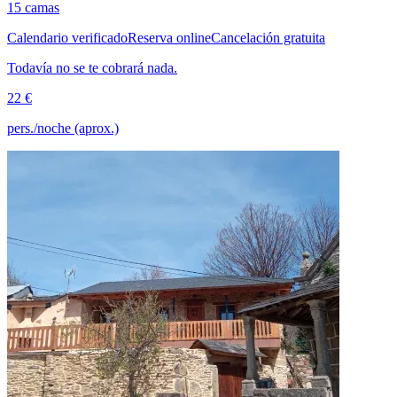
15 camas
Calendario verificado
Reserva online
Cancelación gratuita
Todavía no se te cobrará nada.
22 €
pers./noche (aprox.)