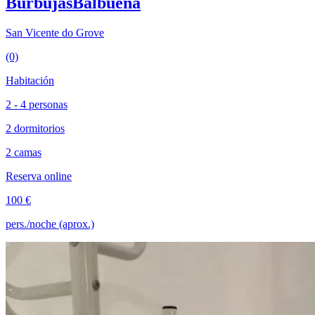
BurbujasBalbuena
San Vicente do Grove
(0)
Habitación
2 - 4 personas
2 dormitorios
2 camas
Reserva online
100 €
pers./noche (aprox.)