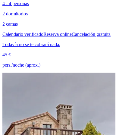
4 - 4 personas
2 dormitorios
2 camas
Calendario verificado
Reserva online
Cancelación gratuita
Todavía no se te cobrará nada.
45 €
pers./noche (aprox.)