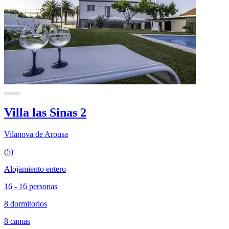
Villa las Sinas 2
Vilanova de Arousa
(5)
Alojamiento entero
16 - 16 personas
8 dormitorios
8 camas