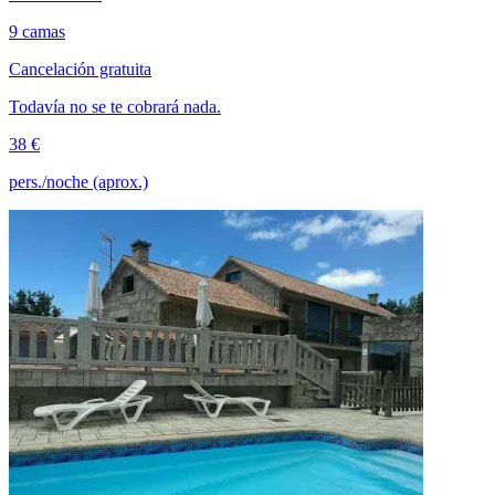
9 camas
Cancelación gratuita
Todavía no se te cobrará nada.
38 €
pers./noche (aprox.)