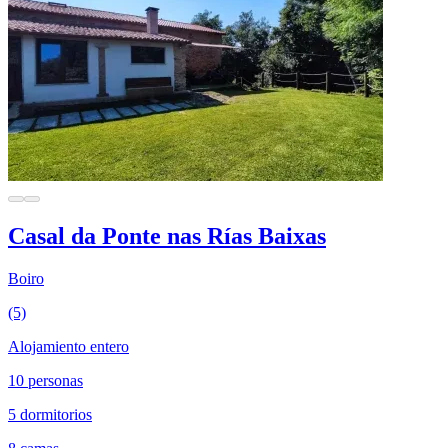
Casal da Ponte nas Rías Baixas
Boiro
(5)
Alojamiento entero
10 personas
5 dormitorios