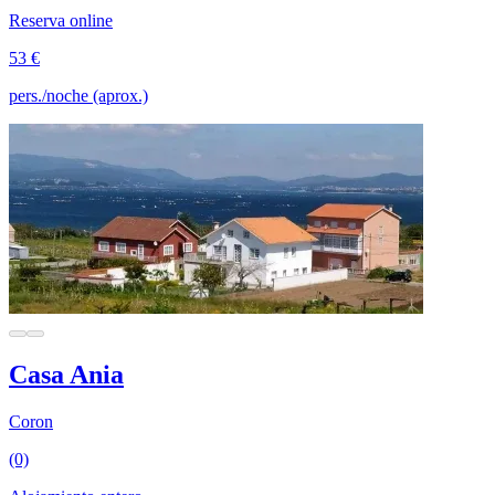
Reserva online
53 €
pers./noche (aprox.)
Casa Ania
Coron
(0)