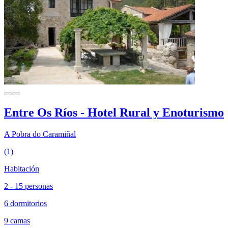
Entre Os Ríos - Hotel Rural y Enoturismo
A Pobra do Caramiñal
(1)
Habitación
2 - 15 personas
6 dormitorios
9 camas