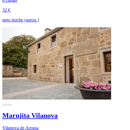
8 camas
32 €
pers./noche (aprox.)
Marujita Vilanova
Vilanova de Arousa