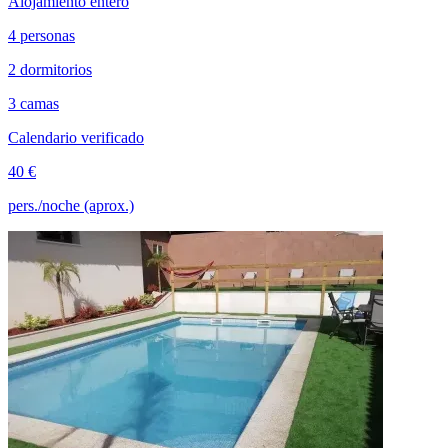
Alojamiento entero
4 personas
2 dormitorios
3 camas
Calendario verificado
40 €
pers./noche (aprox.)