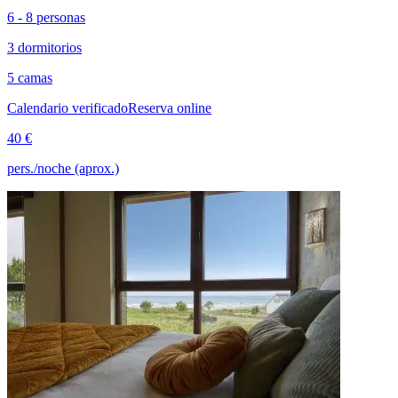
6 - 8 personas
3 dormitorios
5 camas
Calendario verificado
Reserva online
40 €
pers./noche (aprox.)