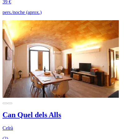
39 €
pers./noche (aprox.)
Can Quel dels Alls
Celrà
(2)