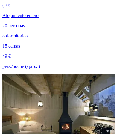
(10)
Alojamiento entero
20 personas
8 dormitorios
15 camas
49 €
pers./noche (aprox.)