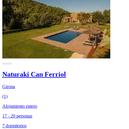
Naturaki Can Ferriol
Girona
(1)
Alojamiento entero
17 - 20 personas
7 dormitorios