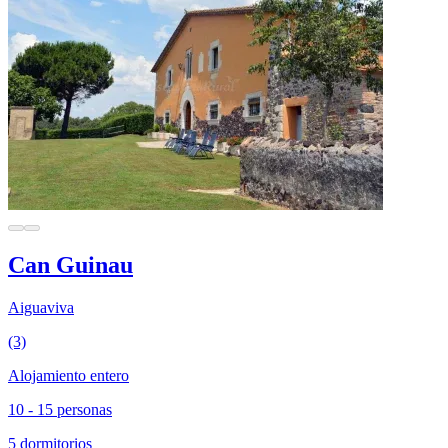
Can Guinau
Aiguaviva
(3)
Alojamiento entero
10 - 15 personas
5 dormitorios