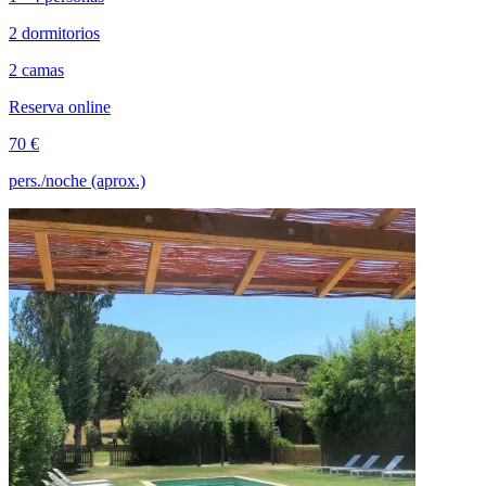
2 dormitorios
2 camas
Reserva online
70 €
pers./noche (aprox.)