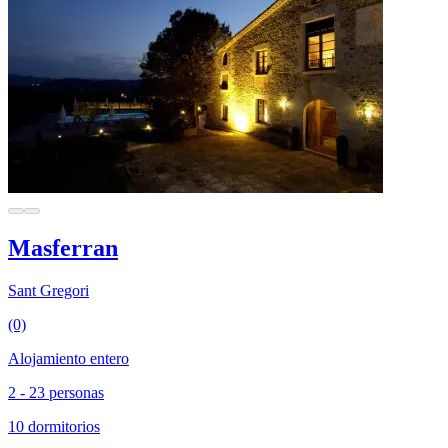
Masferran
Sant Gregori
(0)
Alojamiento entero
2 - 23 personas
10 dormitorios