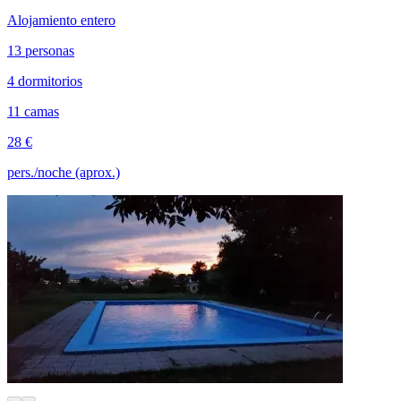
Alojamiento entero
13 personas
4 dormitorios
11 camas
28 €
pers./noche (aprox.)