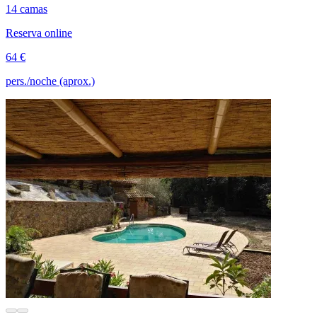
14 camas
Reserva online
64 €
pers./noche (aprox.)