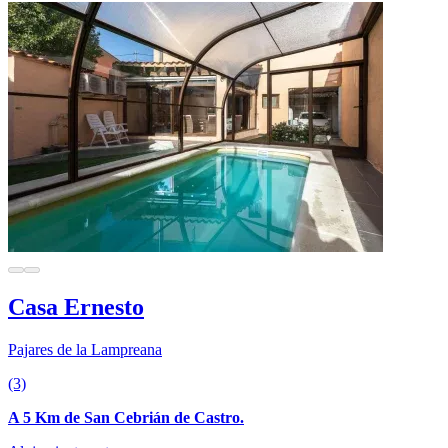
Casa Ernesto
Pajares de la Lampreana
(3)
A 5 Km de San Cebrián de Castro.