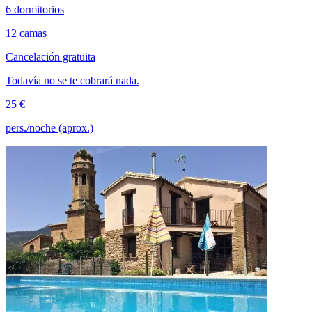
6 dormitorios
12 camas
Cancelación gratuita
Todavía no se te cobrará nada.
25 €
pers./noche (aprox.)