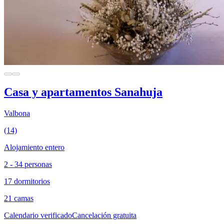
Casa y apartamentos Sanahuja
Valbona
(14)
Alojamiento entero
2 - 34 personas
17 dormitorios
21 camas
Calendario verificado
Cancelación gratuita