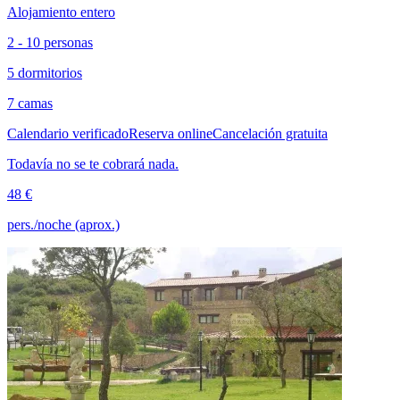
Alojamiento entero
2 - 10 personas
5 dormitorios
7 camas
Calendario verificado
Reserva online
Cancelación gratuita
Todavía no se te cobrará nada.
48 €
pers./noche (aprox.)