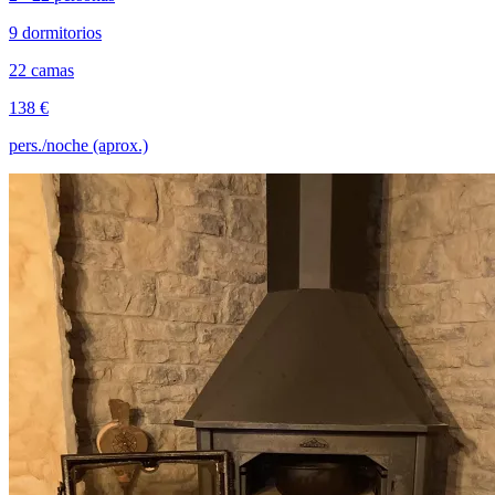
9 dormitorios
22 camas
138 €
pers./noche (aprox.)