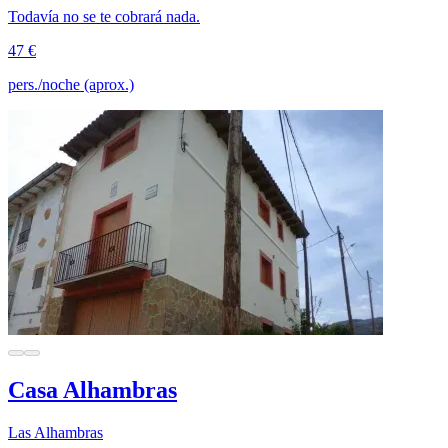
Todavía no se te cobrará nada.
47 €
pers./noche (aprox.)
Casa Alhambras
Las Alhambras