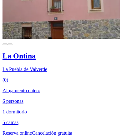
La Ontina
La Puebla de Valverde
(0)
Alojamiento entero
6 personas
1 dormitorio
5 camas
Reserva online
Cancelación gratuita