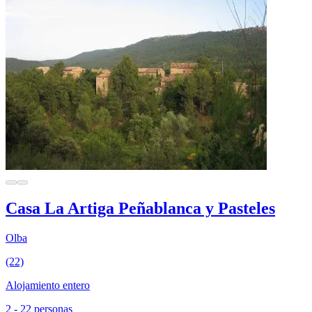
Casa La Artiga Peñablanca y Pasteles
Olba
(22)
Alojamiento entero
2 - 22 personas