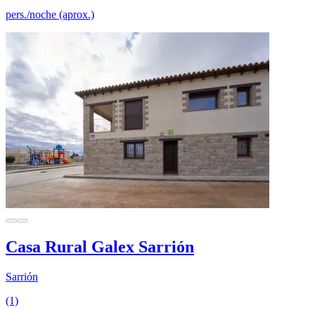
pers./noche (aprox.)
Casa Rural Galex Sarrión
Sarrión
(1)