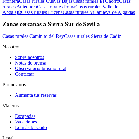
Frontera
Casas rurales Cuevas Bajas
Casas rurales El Chorro
Casas
rurales Antequera
Casas rurales Pruna
Casas rurales Valle de
Abdalajís
Casas rurales Lucena
Casas rurales Villanueva de Algaidas
Zonas cercanas a Sierra Sur de Sevilla
Casas rurales Caminito del Rey
Casas rurales Sierra de Cádiz
Nosotros
Sobre nosotros
Notas de prensa
Observatorio turismo rural
Contactar
Propietarios
Aumenta tus reservas
Viajeros
Escapadas
Vacaciones
Lo más buscado
Legal