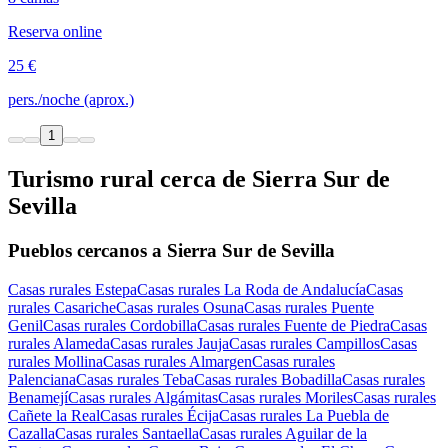
Reserva online
25 €
pers./noche (aprox.)
1
Turismo rural cerca de Sierra Sur de
Sevilla
Pueblos cercanos a Sierra Sur de Sevilla
Casas rurales Estepa
Casas rurales La Roda de Andalucía
Casas
rurales Casariche
Casas rurales Osuna
Casas rurales Puente
Genil
Casas rurales Cordobilla
Casas rurales Fuente de Piedra
Casas
rurales Alameda
Casas rurales Jauja
Casas rurales Campillos
Casas
rurales Mollina
Casas rurales Almargen
Casas rurales
Palenciana
Casas rurales Teba
Casas rurales Bobadilla
Casas rurales
Benamejí
Casas rurales Algámitas
Casas rurales Moriles
Casas rurales
Cañete la Real
Casas rurales Écija
Casas rurales La Puebla de
Cazalla
Casas rurales Santaella
Casas rurales Aguilar de la