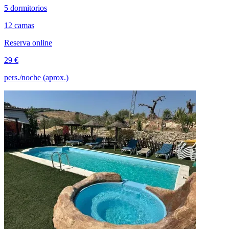
5 dormitorios
12 camas
Reserva online
29 €
pers./noche (aprox.)