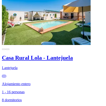
Casa Rural Lola - Lantejuela
Lantejuela
(0)
Alojamiento entero
1 - 16 personas
8 dormitorios