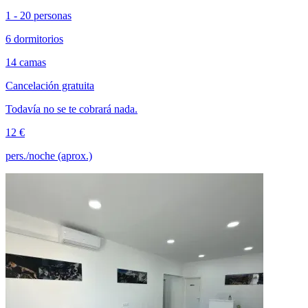
1 - 20 personas
6 dormitorios
14 camas
Cancelación gratuita
Todavía no se te cobrará nada.
12 €
pers./noche (aprox.)