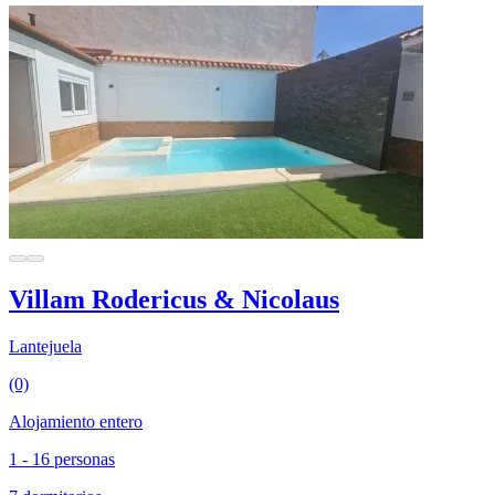
Villam Rodericus & Nicolaus
Lantejuela
(0)
Alojamiento entero
1 - 16 personas