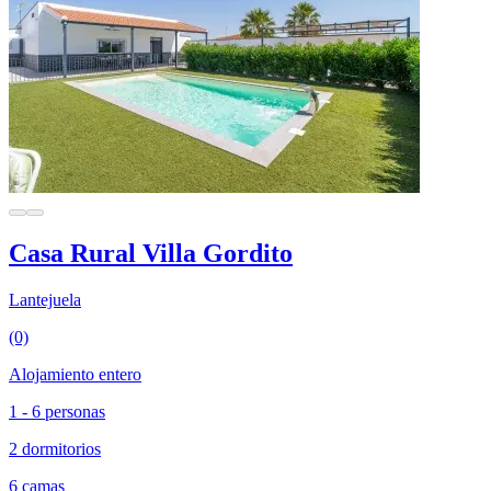
Casa Rural Villa Gordito
Lantejuela
(0)
Alojamiento entero
1 - 6 personas
2 dormitorios
6 camas