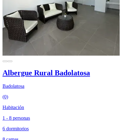
Albergue Rural Badolatosa
Badolatosa
(0)
Habitación
1 - 8 personas
6 dormitorios
8 camas