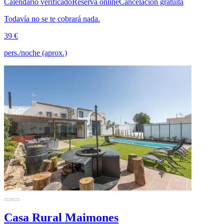
Calendario verificado
Reserva online
Cancelación gratuita
Todavía no se te cobrará nada.
39 €
pers./noche (aprox.)
Casa Rural Maimones