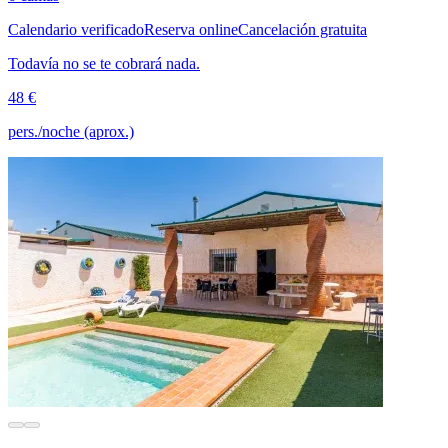
Calendario verificado
Reserva online
Cancelación gratuita
Todavía no se te cobrará nada.
48 €
pers./noche (aprox.)