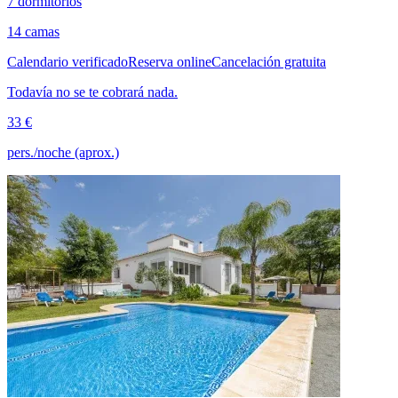
7 dormitorios
14 camas
Calendario verificado
Reserva online
Cancelación gratuita
Todavía no se te cobrará nada.
33 €
pers./noche (aprox.)