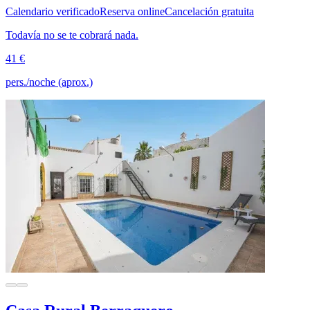
Calendario verificado
Reserva online
Cancelación gratuita
Todavía no se te cobrará nada.
41 €
pers./noche (aprox.)