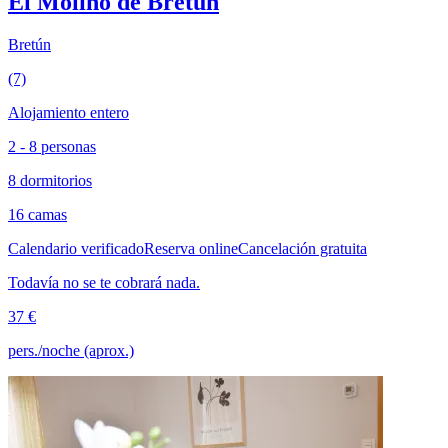
El Molino de Bretún
Bretún
(7)
Alojamiento entero
2 - 8 personas
8 dormitorios
16 camas
Calendario verificado
Reserva online
Cancelación gratuita
Todavía no se te cobrará nada.
37 €
pers./noche (aprox.)